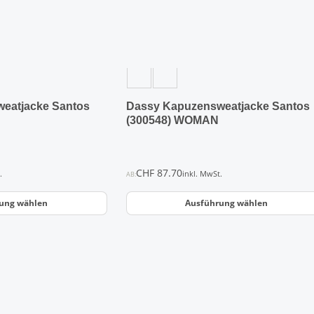
Optionen
können
auf
der
Produktseite
gewählt
werden
eatjacke Santos
Dassy Kapuzensweatjacke Santos
(300548) WOMAN
CHF
87.70
.
inkl. MwSt.
AB:
ung wählen
Ausführung wählen
Dieses
Produkt
weist
mehrere