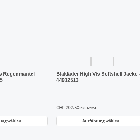
Varianten
auf.
Die
Optionen
können
auf
der
Produktseite
gewählt
werden
is Regenmantel
Blakläder High Vis Softshell Jacke 
05
44912513
CHF
202.50
inkl. MwSt.
ung wählen
Ausführung wählen