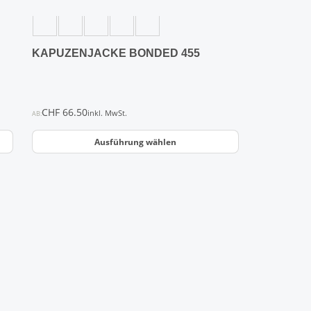
Produktseite
gewählt
werden
KAPUZENJACKE BONDED 455
CHF
66.50
inkl. MwSt.
AB:
Ausführung wählen
Dieses
Produkt
weist
mehrere
Varianten
auf.
Die