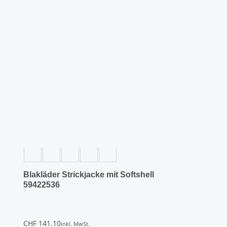
Dieses
Produkt
weist
mehrere
Varianten
auf.
Die
Optionen
können
auf
der
Produktseite
gewählt
werden
Blakläder Strickjacke mit Softshell
59422536
CHF
141.10
inkl. MwSt.