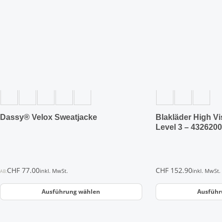
Varianten
Varianten
auf.
auf.
Die
Die
Optionen
Optionen
können
können
auf
auf
der
der
Produktseite
Produktseite
gewählt
gewählt
werden
werden
Dassy® Velox Sweatjacke
Blakläder High V
Level 3 – 432620
CHF
77.00
CHF
152.90
inkl. MwSt.
inkl. MwSt.
AB:
Ausführung wählen
Ausführ