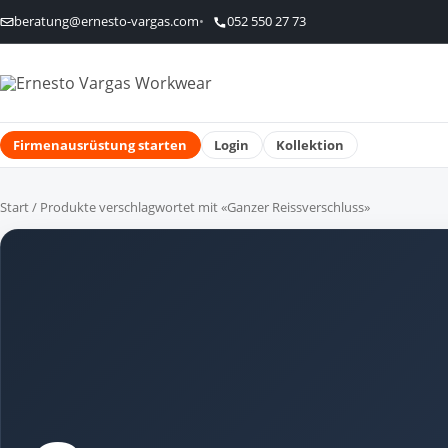
beratung@ernesto-vargas.com
052 550 27 73
Firmenausrüstung starten
Login
Kollektion
Start
/ Produkte verschlagwortet mit «Ganzer Reissverschluss»