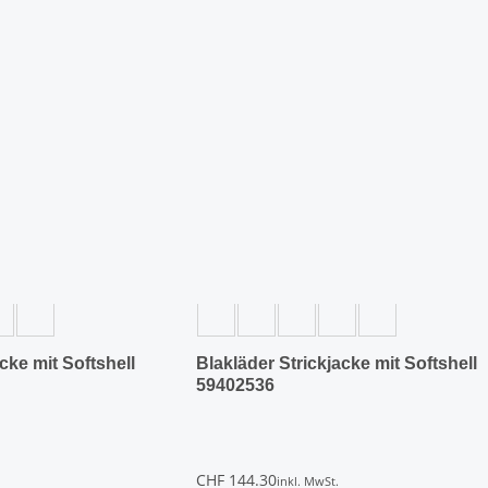
Dieses
Produkt
weist
mehrere
Varianten
auf.
Die
Optionen
können
auf
der
Produktseite
gewählt
werden
cke mit Softshell
Blakläder Strickjacke mit Softshell
59402536
CHF
144.30
inkl. MwSt.