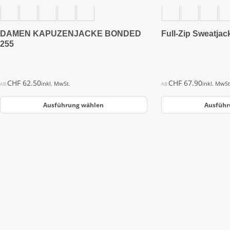
Produktseite
Produktseite
gewählt
gewählt
werden
werden
DAMEN KAPUZENJACKE BONDED
Full-Zip Sweatjac
255
CHF
62.50
CHF
67.90
inkl. MwSt.
inkl. MwSt
AB:
AB:
Ausführung wählen
Ausführ
Dieses
Dieses
Produkt
Produkt
weist
weist
mehrere
mehrere
Varianten
Varianten
auf.
auf.
Die
Die