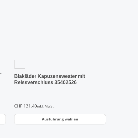
Varianten
auf.
Die
Optionen
können
auf
der
Produktseite
gewählt
werden
–
Blakläder Kapuzensweater mit
Reissverschluss 35402526
CHF
131.40
inkl. MwSt.
Ausführung wählen