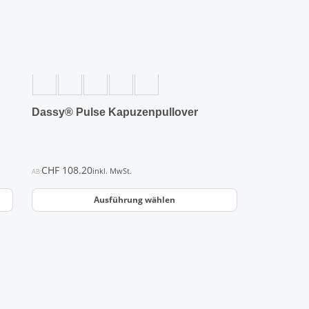
Optionen
können
auf
der
Produktseite
gewählt
werden
Dassy® Pulse Kapuzenpullover
CHF
108.20
inkl. MwSt.
AB:
Ausführung wählen
Dieses
Produkt
weist
mehrere