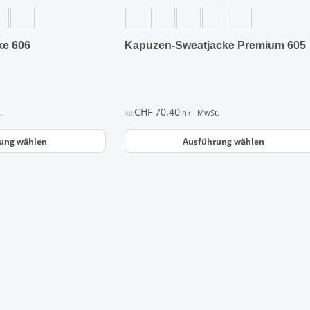
Produktseite
gewählt
werden
ke 606
Kapuzen-Sweatjacke Premium 605
CHF
70.40
.
inkl. MwSt.
AB:
ung wählen
Ausführung wählen
Dieses
Produkt
weist
mehrere
Varianten
auf.
Die