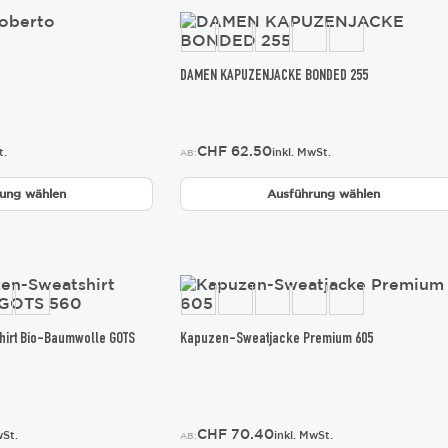
werden
Dieses
Produkt
weist
mehrere
DAMEN KAPUZENJACKE BONDED 255
Varianten
auf.
Die
CHF
62.50
Optionen
t.
inkl. MwSt.
AB:
können
auf
ung wählen
Ausführung wählen
der
Produktseite
gewählt
werden
Dieses
Produkt
weist
mehrere
irt Bio-Baumwolle GOTS
Kapuzen-Sweatjacke Premium 605
Varianten
auf.
Die
Optionen
können
CHF
70.40
wSt.
inkl. MwSt.
AB: