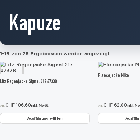
Kapuze
1–16 von 75 Ergebnissen werden angezeigt
Dieses
Dieses
Produkt
Produkt
weist
weist
Fleecejacke Mike
mehrere
mehrere
Litz Regenjacke Signal 217 47338
Varianten
Varianten
auf.
auf.
Die
Die
CHF
106.60
CHF
62.80
Optionen
Optionen
inkl. MwSt.
inkl. M
AB:
AB:
können
können
auf
auf
Ausführung wählen
Ausführ
der
der
Produktseite
Produktseite
gewählt
gewählt