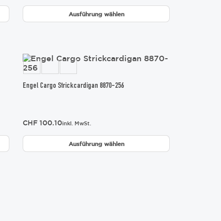
auf
der
Ausführung wählen
Produktseite
gewählt
werden
Dieses
Produkt
weist
mehrere
Engel Cargo Strickcardigan 8870-256
Varianten
auf.
Die
CHF
100.10
Optionen
inkl. MwSt.
können
auf
Ausführung wählen
der
Produktseite
gewählt
werden