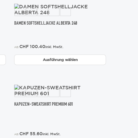
werden
Dieses
Produkt
weist
mehrere
DAMEN SOFTSHELLJACKE ALBERTA 248
Varianten
auf.
Die
CHF
100.40
Optionen
inkl. MwSt.
AB:
können
auf
Ausführung wählen
der
Produktseite
gewählt
werden
Dieses
Produkt
weist
mehrere
KAPUZEN-SWEATSHIRT PREMIUM 601
Varianten
auf.
Die
Optionen
können
CHF
55.60
inkl. MwSt.
AB: