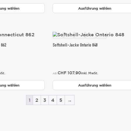
auf
der
ung wählen
Ausführung wählen
Produktseite
gewählt
werden
Dieses
Produkt
weist
 862
Softshell-Jacke Ontario 848
mehrere
Varianten
auf.
Die
CHF
107.90
Optionen
wSt.
inkl. MwSt.
AB:
können
auf
ung wählen
Ausführung wählen
der
Produktseite
1
2
3
4
5
→
gewählt
werden