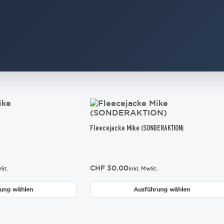
Dieses
Produkt
weist
Fleecejacke Mike (SONDERAKTION)
mehrere
Varianten
auf.
Die
CHF
30.00
Optionen
wSt.
inkl. MwSt.
können
auf
ung wählen
Ausführung wählen
der
Produktseite
gewählt