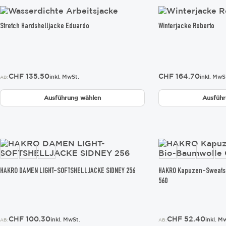
werden
werden
Dieses
Dieses
Produkt
Produkt
Stretch Hardshelljacke Eduardo
Winterjacke Roberto
weist
weist
mehrere
mehrere
Varianten
Varianten
auf.
auf.
Die
Die
CHF
135.50
CHF
164.70
Optionen
Optionen
inkl. MwSt.
inkl. MwS
AB:
können
können
auf
auf
Ausführung wählen
Ausführ
der
der
Produktseite
Produktseite
gewählt
gewählt
werden
werden
Dieses
Dieses
Produkt
Produkt
weist
weist
mehrere
mehrere
HAKRO DAMEN LIGHT-SOFTSHELLJACKE SIDNEY 256
HAKRO Kapuzen-Sweatsh
Varianten
Varianten
560
auf.
auf.
Die
Die
Optionen
Optionen
können
können
CHF
100.30
CHF
52.40
inkl. MwSt.
inkl. M
AB:
AB: