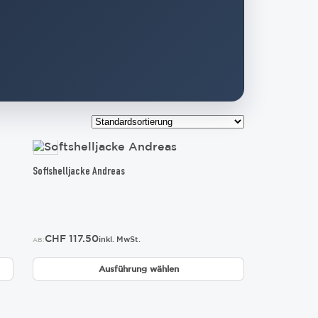
Dieses
Produkt
weist
Softshelljacke Andreas
mehrere
Varianten
auf.
Die
CHF
117.50
Optionen
inkl. MwSt.
AB:
können
auf
Ausführung wählen
der
Produktseite
gewählt