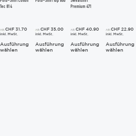
Polo-Shirt Cotton
Polo-Shirt Top 800
Sweatshirt
Optionen
Optionen
Optionen
Optionen
Tec 814
Premium 471
können
können
können
können
auf
auf
auf
auf
der
der
der
der
Produktseite
Produktseite
Produktseite
Produktseit
CHF
31.70
CHF
35.00
CHF
40.90
CHF
22.90
AB:
AB:
AB:
AB:
gewählt
gewählt
gewählt
gewählt
inkl. MwSt.
inkl. MwSt.
inkl. MwSt.
inkl. MwSt.
werden
werden
werden
werden
Ausführung
Ausführung
Ausführung
Ausführung
wählen
wählen
wählen
wählen