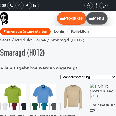
Informatione
Warenko
Instagram
Facebook
LinkedIn
Mein
Konto
Produkte
Menü
Firmenausrüstung starten
Login
Kollektion
Start
/ Produkt Farbe / Smaragd (H012)
Smaragd (H012)
Alle 4 Ergebnisse werden angezeigt
Dieses
Dieses
Dieses
Dieses
Produkt
Produkt
Produkt
Produkt
weist
weist
weist
weist
mehrere
mehrere
mehrere
mehrere
Varianten
Varianten
Varianten
Varianten
T-Shirt Cotton-Tec
auf.
auf.
auf.
auf.
269
Die
Die
Die
Die