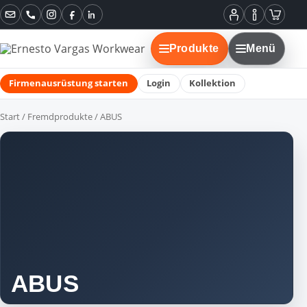
Instagram
Facebook
LinkedIn
Mein
Informatione
Warenko
Konto
Produkte
Menü
Firmenausrüstung starten
Login
Kollektion
Start
/
Fremdprodukte
/ ABUS
ABUS