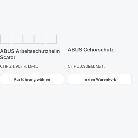
mehrere
Varianten
auf.
Die
Optionen
können
auf
der
ABUS Gehörschutz
ABUS Arbeitsschutzhelm
Produktseite
Scator
gewählt
CHF
24.90
CHF
33.90
inkl. MwSt.
inkl. MwSt.
werden
Ausführung wählen
In den Warenkorb
Dieses
Dieses
Produkt
Produkt
weist
weist
mehrere
mehrere
Varianten
Varianten
auf.
auf.
Die
Die