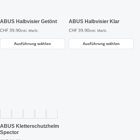
Optionen
Optionen
können
können
auf
auf
der
der
ABUS Halbvisier Getönt
ABUS Halbvisier Klar
Produktseite
Produktseite
CHF
39.90
CHF
39.90
inkl. MwSt.
inkl. MwSt.
gewählt
gewählt
werden
werden
Ausführung wählen
Ausführung wählen
Dieses
Produkt
weist
mehrere
Varianten
auf.
Die
Optionen
können
auf
der
ABUS Kletterschutzhelm
Produktseite
Spector
gewählt