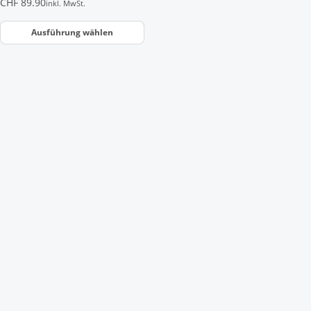
CHF
89.90
inkl. MwSt.
werden
Ausführung wählen