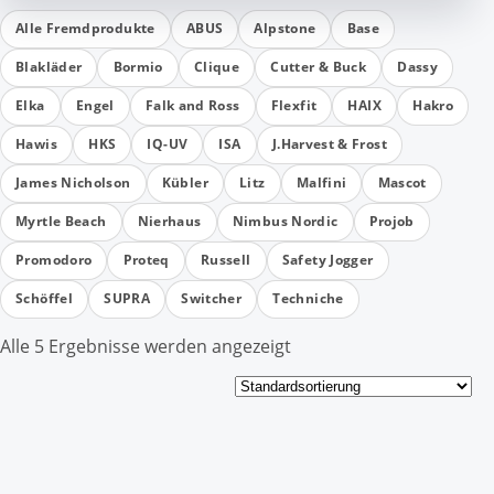
Alle Fremdprodukte
ABUS
Alpstone
Base
Blakläder
Bormio
Clique
Cutter & Buck
Dassy
Elka
Engel
Falk and Ross
Flexfit
HAIX
Hakro
Hawis
HKS
IQ-UV
ISA
J.Harvest & Frost
James Nicholson
Kübler
Litz
Malfini
Mascot
Myrtle Beach
Nierhaus
Nimbus Nordic
Projob
Promodoro
Proteq
Russell
Safety Jogger
Schöffel
SUPRA
Switcher
Techniche
Alle 5 Ergebnisse werden angezeigt
Dieses
Produkt
weist