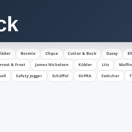
ck
läder
Bormio
Clique
Cutter & Buck
Dassy
El
rvest & Frost
James Nicholson
Kübler
Litz
Malfin
ell
Safety Jogger
Schöffel
SUPRA
Switcher
T