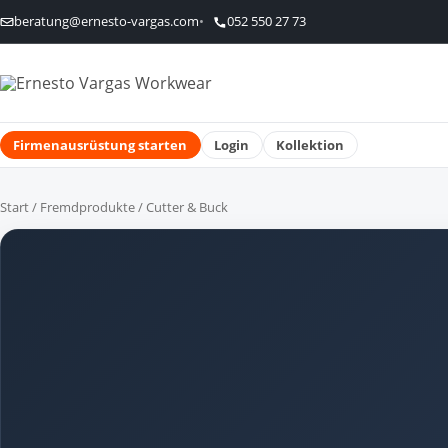
beratung@ernesto-vargas.com
052 550 27 73
Firmenausrüstung starten
Login
Kollektion
Start
/
Fremdprodukte
/ Cutter & Buck