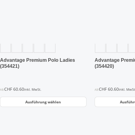
auf.
auf.
Die
Die
Optionen
Optionen
können
können
auf
auf
der
der
Produktseite
Produktseite
gewählt
gewählt
werden
werden
Advantage Premium Polo Ladies
Advantage Premi
(354421)
(354420)
CHF
60.60
CHF
60.60
inkl. MwSt.
inkl. MwSt
AB:
AB:
Ausführung wählen
Ausführ