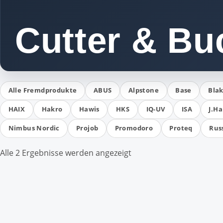
Cutter & Bu
Alle Fremdprodukte
ABUS
Alpstone
Base
Blak
HAIX
Hakro
Hawis
HKS
IQ-UV
ISA
J.Ha
Nimbus Nordic
Projob
Promodoro
Proteq
Russ
Alle 2 Ergebnisse werden angezeigt
Dieses
Dieses
Produkt
Produkt
weist
weist
mehrere
mehrere
Varianten
Varianten