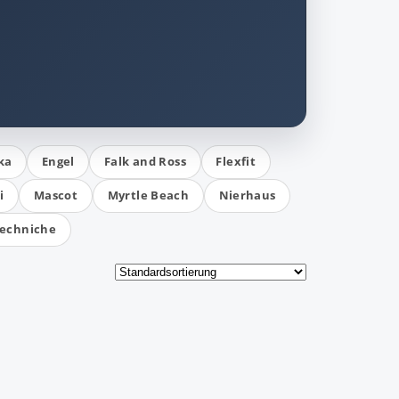
ka
Engel
Falk and Ross
Flexfit
i
Mascot
Myrtle Beach
Nierhaus
echniche