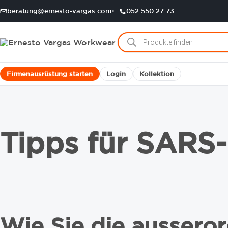
beratung@ernesto-vargas.com
052 550 27 73
Products
search
Firmenausrüstung starten
Login
Kollektion
Tipps für SARS
Wie Sie die aussero