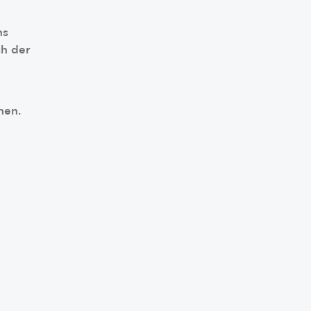
ns
ch der
hen.