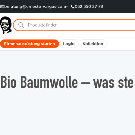
beratung@ernesto-vargas.com
052 550 27 73
Products
search
Firmenausrüstung starten
Login
Kollektion
Bio Baumwolle – was ste