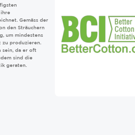
figsten
 ihre
eichnet. Gemäss der
von den Sträuchern
ug, um mindestens
t zu produzieren.
sein, da er oft
udem sind die
tik geraten.