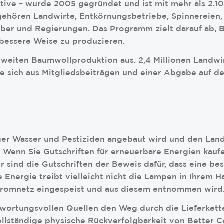
iative – wurde 2005 gegründet und ist mit mehr als 2.
hören Landwirte, Entkörnungsbetriebe, Spinnereien, L
Geber und Regierungen. Das Programm zielt darauf ab, 
bessere Weise zu produzieren.
ltweiten Baumwollproduktion aus. 2,4 Millionen Landwi
die sich aus Mitgliedsbeiträgen und einer Abgabe auf de
iger Wasser und Pestiziden angebaut wird und den Land
 Wenn Sie Gutschriften für erneuerbare Energien kaufe
r sind die Gutschriften der Beweis dafür, dass eine 
Energie treibt vielleicht nicht die Lampen in Ihrem Ha
 Stromnetz eingespeist und aus diesem entnommen wird
wortungsvollen Quellen den Weg durch die Lieferkette 
lständige physische Rückverfolgbarkeit von Better Co