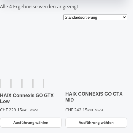
Alle 4 Ergebnisse werden angezeigt
Dieses
Dieses
Produkt
Produkt
weist
weist
mehrere
mehrere
Varianten
Varianten
auf.
auf.
Die
Die
Optionen
Optionen
können
können
auf
auf
der
der
HAIX CONNEXIS GO GTX
HAIX Connexis GO GTX
Produktseite
Produktseite
MID
Low
gewählt
gewählt
CHF
229.15
CHF
242.15
inkl. MwSt.
inkl. MwSt.
werden
werden
Ausführung wählen
Ausführung wählen