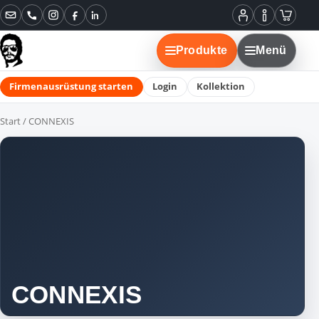
Instagram
Facebook
LinkedIn
Mein
Informatione
Warenko
Konto
Produkte
Menü
Firmenausrüstung starten
Login
Kollektion
Start
/ CONNEXIS
CONNEXIS