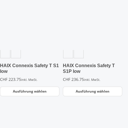
Dieses
Dieses
Produkt
Produkt
weist
weist
mehrere
mehrere
Varianten
Varianten
auf.
auf.
Die
Die
Optionen
Optionen
können
können
auf
auf
der
der
HAIX Connexis Safety T S1
HAIX Connexis Safety T
Produktseite
Produktseite
low
S1P low
gewählt
gewählt
CHF
223.75
CHF
236.75
inkl. MwSt.
inkl. MwSt.
werden
werden
Ausführung wählen
Ausführung wählen