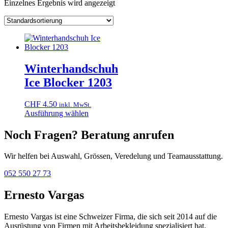
Einzelnes Ergebnis wird angezeigt
Winterhandschuh
Ice Blocker 1203
CHF
4.50
inkl. MwSt.
Dieses
Ausführung wählen
Produkt
weist
Noch Fragen? Beratung anrufen
mehrere
Varianten
Wir helfen bei Auswahl, Grössen, Veredelung und Teamausstattung.
auf.
Die
052 550 27 73
Optionen
können
Ernesto Vargas
auf
der
Produktseite
Ernesto Vargas ist eine Schweizer Firma, die sich seit 2014 auf die
gewählt
Ausrüstung von Firmen mit Arbeitsbekleidung spezialisiert hat.