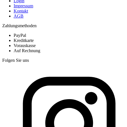
Login
Impressum
Kontakt
AGB
Zahlungsmethoden
PayPal
Kreditkarte
Vorauskasse
Auf Rechnung
Folgen Sie uns
I