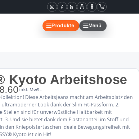
Instagram
Facebook
LinkedIn
Mein
Informationen
Warenkorb
Konto
Produkte
Menü
 Kyoto Arbeitshose
8.60
inkl. MwSt.
ollektion! Diese Arbeitsjeans macht am Arbeitsplatz den
n ultramoderner Look dank der Slim Fit-Passform. 2.
e Stellen sind für unverwüstliche Haltbarkeit mit
. 3. Und sie bietet dank dem Elastananteil im Stoff und
in den Kniepolstertaschen ideale Bewegungsfreiheit mit
SY® Kyoto ist ein Hit!