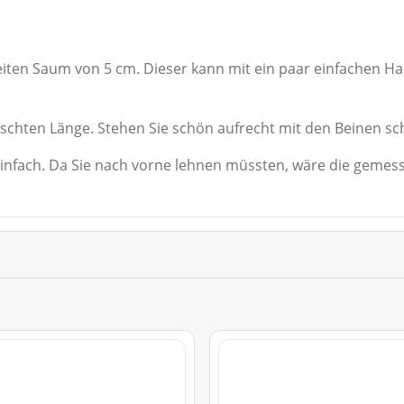
eiten Saum von 5 cm. Dieser kann mit ein paar einfachen Ha
nschten Länge. Stehen Sie schön aufrecht mit den Beinen sc
o einfach. Da Sie nach vorne lehnen müssten, wäre die gemess
Dieses
Produkt
weist