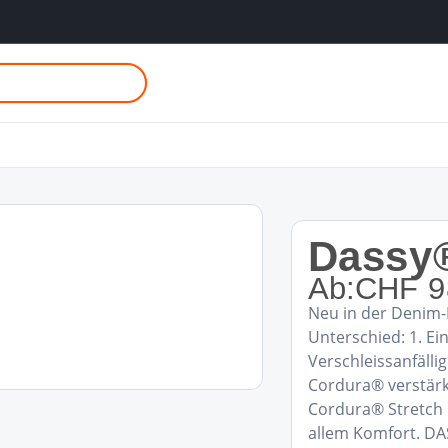
Dassy®
Ab:
CHF
9
Neu in der Denim-K
Unterschied: 1. Ei
Verschleissanfällig
Cordura® verstärkt
Cordura® Stretch 
allem Komfort. DAS