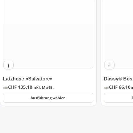
mehrere
mehrere
Varianten
Varianten
auf.
auf.
Die
Die
Optionen
Optionen
können
können
auf
auf
der
der
Produktseite
Produktseite
gewählt
gewählt
werden
werden
Latzhose «Salvatore»
Dassy® Bos
CHF
135.10
CHF
66.10
inkl. MwSt.
i
AB:
AB:
Ausführung wählen