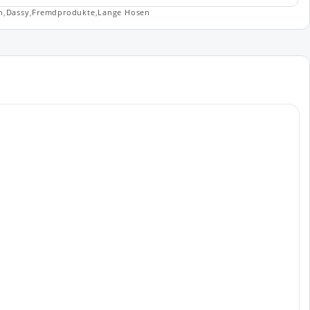
n
,
Dassy
,
Fremdprodukte
,
Lange Hosen