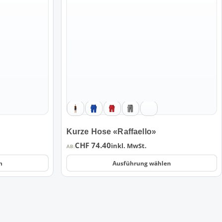
mehrere
Varianten
auf.
Die
Optionen
können
auf
der
Produktseite
gewählt
werden
Kurze Hose «Raffaello»
CHF
74.40
inkl. MwSt.
AB:
n
Ausführung wählen