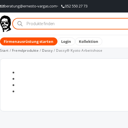
beratung@ernesto-vargas.com
052 550 27 73
Products
search
Firmenausrüstung starten
Login
Kollektion
Start
/
Fremdprodukte
/
Dassy
/ Dassy® Kyoto Arbeitshose