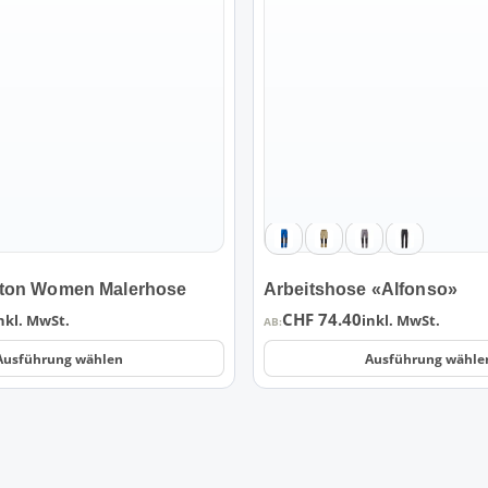
mehrere
Varianten
auf.
Die
Optionen
können
auf
der
Produktseite
gewählt
werden
ton Women Malerhose
Arbeitshose «Alfonso»
CHF
74.40
nkl. MwSt.
inkl. MwSt.
AB:
Ausführung wählen
Ausführung wähle