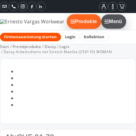
Instagram
Facebook
LinkedIn
Mein
Informatione
Warenko
Konto
Produkte
Menü
Firmenausrüstung starten
Login
Kollektion
Start
/
Fremdprodukte
/
Dassy
/
Logix
/ Dassy Arbeitsshorts mit Stretch Manilla (250110) WOMAN