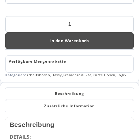
Dassy
Arbeitsshorts
mit
Stretch
In den Warenkorb
Manilla
(250110)
WOMAN
Verfügbare Mengenrabatte
Menge
Kategorien:
Arbeitshosen
,
Dassy
,
Fremdprodukte
,
Kurze Hosen
,
Logix
Beschreibung
Zusätzliche Information
Beschreibung
DETAILS: