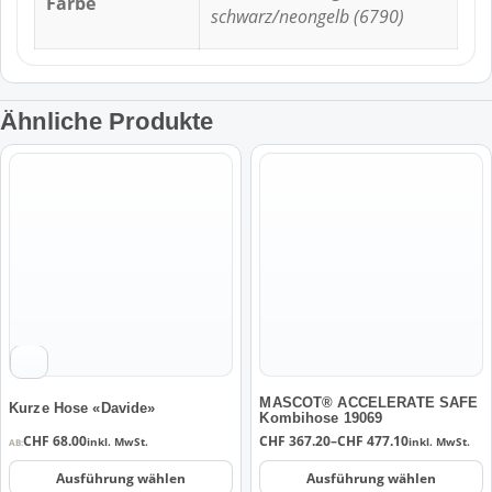
Farbe
schwarz/neongelb (6790)
Ähnliche Produkte
Dieses
Dieses
Produkt
Produkt
weist
weist
mehrere
mehrere
Varianten
Varianten
auf.
auf.
Die
Die
Optionen
Optionen
können
können
auf
auf
der
der
MASCOT® ACCELERATE SAFE
Kurze Hose «Davide»
Kombihose 19069
Produktseite
Produktseite
Preisspanne:
CHF
68.00
CHF
367.20
–
CHF
477.10
inkl. MwSt.
inkl. MwSt.
AB:
gewählt
gewählt
CHF 367.20
bis
werden
werden
Ausführung wählen
Ausführung wählen
CHF 477.10