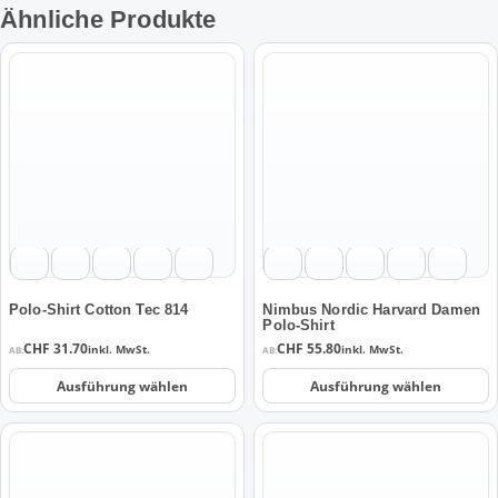
Ähnliche Produkte
Dieses
Dieses
Produkt
Produkt
weist
weist
mehrere
mehrere
Varianten
Varianten
auf.
auf.
Die
Die
Optionen
Optionen
können
können
auf
auf
der
der
Polo-Shirt Cotton Tec 814
Nimbus Nordic Harvard Damen
Polo-Shirt
Produktseite
Produktseite
CHF
31.70
CHF
55.80
inkl. MwSt.
inkl. MwSt.
AB:
AB:
gewählt
gewählt
werden
werden
Ausführung wählen
Ausführung wählen
Dieses
Dieses
Produkt
Produkt
weist
weist