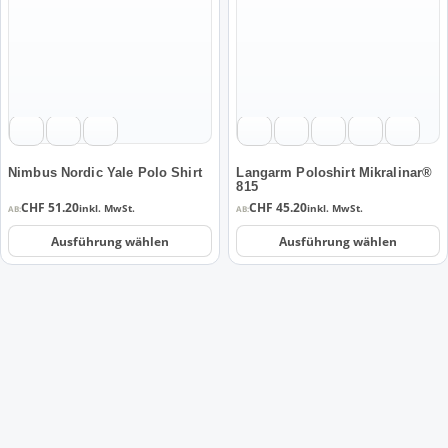
mehrere
mehrere
Varianten
Varianten
auf.
auf.
Die
Die
Optionen
Optionen
können
können
auf
auf
der
der
Nimbus Nordic Yale Polo Shirt
Langarm Poloshirt Mikralinar®
815
Produktseite
Produktseite
CHF
51.20
CHF
45.20
inkl. MwSt.
inkl. MwSt.
AB:
AB:
gewählt
gewählt
werden
werden
Ausführung wählen
Ausführung wählen