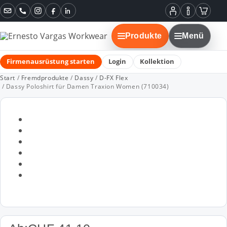
Instagram
Facebook
LinkedIn
Mein
Informatione
Warenko
Konto
Produkte
Menü
Firmenausrüstung starten
Login
Kollektion
Start
/
Fremdprodukte
/
Dassy
/
D-FX Flex
/ Dassy Poloshirt für Damen Traxion Women (710034)