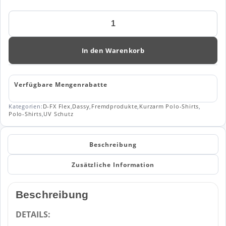
Dassy
Poloshirt
für
Damen
In den Warenkorb
Traxion
Women
(710034)
Verfügbare Mengenrabatte
Menge
Kategorien:
D-FX Flex
,
Dassy
,
Fremdprodukte
,
Kurzarm Polo-Shirts
,
Polo-Shirts
,
UV Schutz
Beschreibung
Zusätzliche Information
Beschreibung
DETAILS: