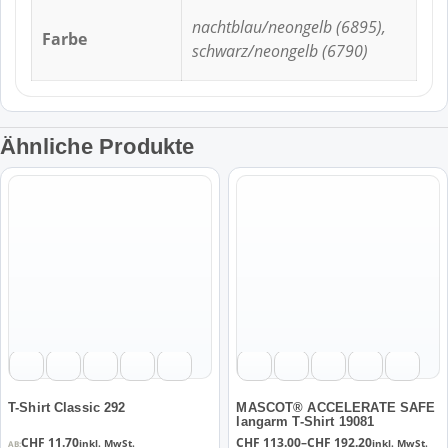
nachtblau/neongelb (6895),
Farbe
schwarz/neongelb (6790)
Ähnliche Produkte
Dieses
Dieses
Produkt
Produkt
weist
weist
mehrere
mehrere
Varianten
Varianten
auf.
auf.
Die
Die
Optionen
Optionen
können
können
auf
auf
der
der
T-Shirt Classic 292
MASCOT® ACCELERATE SAFE
langarm T-Shirt 19081
Produktseite
Produktseite
Preisspanne:
CHF
11.70
CHF
113.00
–
CHF
192.20
inkl. MwSt.
inkl. MwSt.
AB: