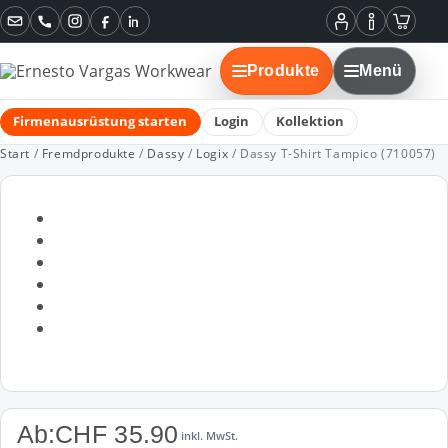
Instagram
Facebook
LinkedIn
Mein
Informatione
Warenko
Konto
Produkte
Menü
Firmenausrüstung starten
Login
Kollektion
Start
/
Fremdprodukte
/
Dassy
/
Logix
/ Dassy T-Shirt Tampico (710057)
Ab:
CHF
35.90
inkl. MwSt.