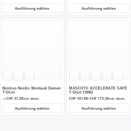
gewählt
gewählt
CHF 113.00
werden
werden
bis
Ausführung wählen
Ausführung wählen
CHF 192.20
Dieses
Dieses
Produkt
Produkt
weist
weist
mehrere
mehrere
Varianten
Varianten
auf.
auf.
Die
Die
Optionen
Optionen
können
können
auf
auf
der
der
Nimbus Nordic Montauk Damen
MASCOT® ACCELERATE SAFE
T-Shirt
T-Shirt 19082
Produktseite
Produktseite
Preisspanne:
CHF
37.20
CHF
101.80
–
CHF
173.30
inkl. MwSt.
inkl. MwSt.
AB:
gewählt
gewählt
CHF 101.80
werden
werden
bis
Ausführung wählen
Ausführung wählen
CHF 173.30