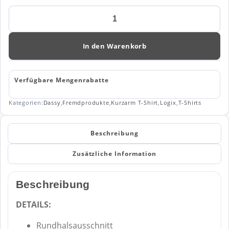
Dassy
T-
Shirt
Tampico
In den Warenkorb
(710057)
Menge
Verfügbare Mengenrabatte
Kategorien:
Dassy
,
Fremdprodukte
,
Kurzarm T-Shirt
,
Logix
,
T-Shirts
Beschreibung
Zusätzliche Information
Beschreibung
DETAILS:
Rundhalsausschnitt