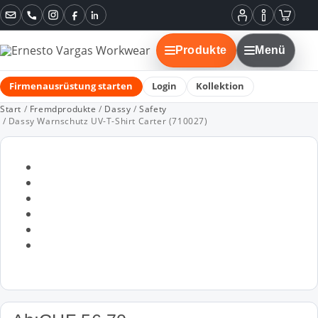
Instagram
Facebook
LinkedIn
Mein
Informatione
Warenko
Konto
Produkte
Menü
Firmenausrüstung starten
Login
Kollektion
Start
/
Fremdprodukte
/
Dassy
/
Safety
/ Dassy Warnschutz UV-T-Shirt Carter (710027)