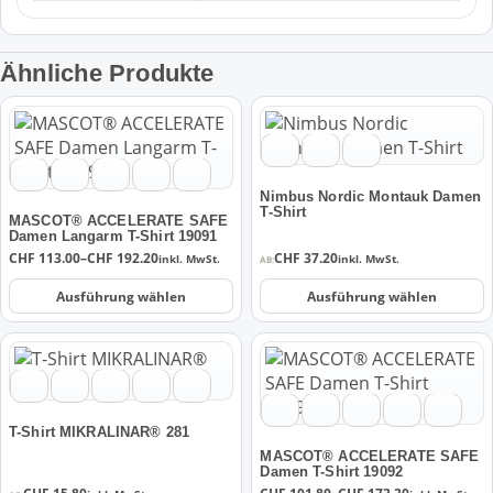
Ähnliche Produkte
Dieses
Dieses
Produkt
Produkt
weist
weist
mehrere
mehrere
Nimbus Nordic Montauk Damen
Varianten
Varianten
T-Shirt
MASCOT® ACCELERATE SAFE
auf.
auf.
Damen Langarm T-Shirt 19091
Preisspanne:
CHF
113.00
–
CHF
192.20
CHF
37.20
Die
Die
inkl. MwSt.
inkl. MwSt.
AB:
CHF 113.00
Optionen
Optionen
bis
Ausführung wählen
Ausführung wählen
CHF 192.20
können
können
auf
auf
Dieses
Dieses
der
der
Produkt
Produkt
Produktseite
Produktseite
weist
weist
gewählt
gewählt
mehrere
mehrere
werden
werden
T-Shirt MIKRALINAR® 281
Varianten
Varianten
MASCOT® ACCELERATE SAFE
auf.
auf.
Damen T-Shirt 19092
Preisspanne: