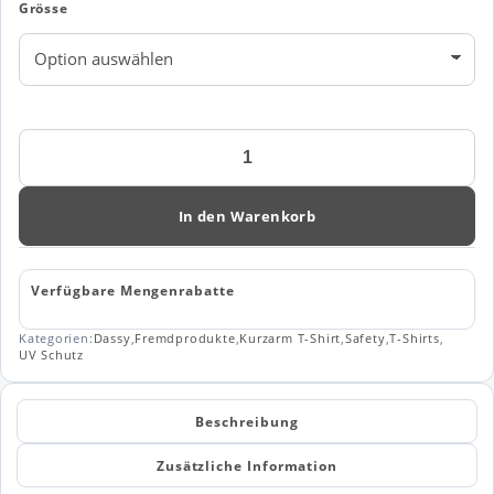
Grösse
Dassy
Warnschutz
UV-
T-
In den Warenkorb
Shirt
Carter
(710027)
Verfügbare Mengenrabatte
Menge
Kategorien:
Dassy
,
Fremdprodukte
,
Kurzarm T-Shirt
,
Safety
,
T-Shirts
,
UV Schutz
Beschreibung
Zusätzliche Information