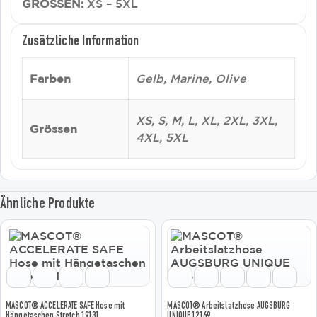
GRÖSSEN:
XS – 5XL
Zusätzliche Information
Farben
Gelb, Marine, Olive
XS, S, M, L, XL, 2XL, 3XL,
Grössen
4XL, 5XL
Ähnliche Produkte
Dieses
Dieses
Produkt
Produkt
weist
weist
mehrere
mehrere
Varianten
Varianten
auf.
auf.
MASCOT® ACCELERATE SAFE Hose mit
MASCOT® Arbeitslatzhose AUGSBURG
Die
Die
Hängetaschen Stretch 19131
UNIQUE 12169