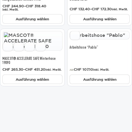
Optionen
Optionen
Preisspanne:
CHF
244.90
–
CHF
318.40
können
können
Preisspanne:
CHF
132.40
–
CHF
172.30
inkl. MwSt.
CHF 244.90
inkl. MwSt.
CHF 132.40
bis
auf
auf
bis
CHF 318.40
Ausführung wählen
Ausführung wählen
der
der
CHF 172.30
Produktseite
Produktseite
gewählt
gewählt
Dieses
Dieses
werden
werden
Produkt
Produkt
weist
weist
Arbeitshose “Pablo”
mehrere
mehrere
Varianten
Varianten
MASCOT® ACCELERATE SAFE Winterhose
auf.
auf.
19090
Die
Die
Preisspanne:
CHF
265.30
–
CHF
451.20
CHF
107.10
inkl. MwSt.
inkl. MwSt.
AB:
Optionen
Optionen
CHF 265.30
bis
können
können
Ausführung wählen
Ausführung wählen
CHF 451.20
auf
auf
der
der
Produktseite
Produktseite
gewählt
gewählt
werden
werden