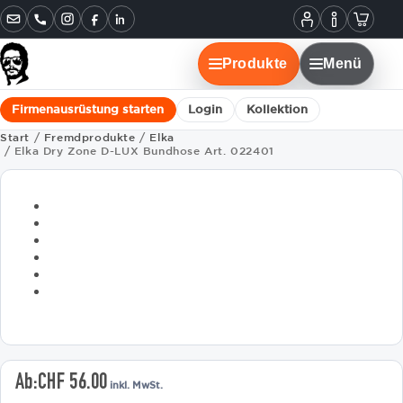
Informatione
Warenko
Instagram
Facebook
LinkedIn
Mein
Konto
Produkte
Menü
Firmenausrüstung starten
Login
Kollektion
Start
/
Fremdprodukte
/
Elka
/ Elka Dry Zone D-LUX Bundhose Art. 022401
Ab:
CHF
56.00
inkl. MwSt.