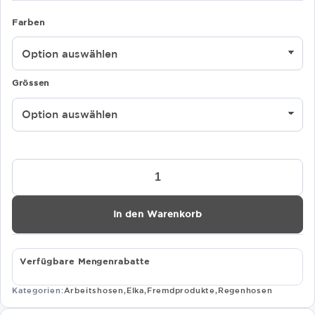
Farben
Grössen
Elka
Dry
Zone
D-
In den Warenkorb
LUX
Bundhose
Art.
022401
Verfügbare Mengenrabatte
Menge
Kategorien:
Arbeitshosen
,
Elka
,
Fremdprodukte
,
Regenhosen