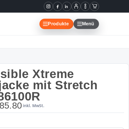
Instagram
Facebook
LinkedIn
Mein
Informationen
Warenkorb
Konto
Produkte
Menü
isible Xtreme
jacke mit Stretch
86100R
85.80
inkl. MwSt.