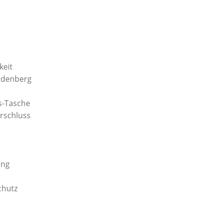
keit
eudenberg
s-Tasche
rschluss
ung
chutz