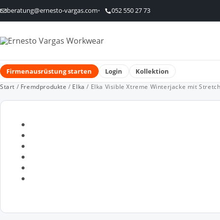
beratung@ernesto-vargas.com
052 550 27 73
Firmenausrüstung starten
Login
Kollektion
Start
/
Fremdprodukte
/
Elka
/ Elka Visible Xtreme Winterjacke mit Stret