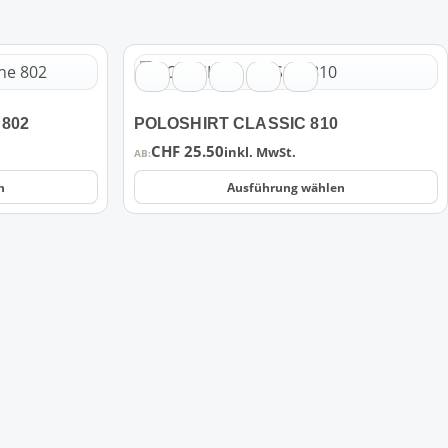
Dieses
Produkt
weist
 802
POLOSHIRT CLASSIC 810
mehrere
CHF
25.50
Varianten
inkl. MwSt.
AB:
auf.
n
Ausführung wählen
Die
Optionen
können
auf
der
Produktseite
gewählt
werden