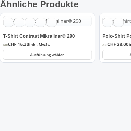
Ähnliche Produkte
Dieses
Dieses
Produkt
Produkt
weist
weist
T-Shirt Contrast Mikralinar® 290
Polo-Shirt P
mehrere
mehrere
CHF
16.30
CHF
28.00
Varianten
Varianten
inkl. MwSt.
i
AB:
AB:
auf.
auf.
Ausführung wählen
Die
Die
Optionen
Optionen
können
können
auf
auf
der
der
Produktseite
Produktseite
gewählt
gewählt
werden
werden