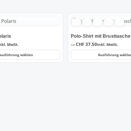
Dieses
Produkt
weist
olaris
Polo-Shirt mit Brusttasche
mehrere
CHF
37.50
Varianten
nkl. MwSt.
inkl. MwSt.
AB:
auf.
Ausführung wählen
Ausführung wähle
Die
Optionen
können
auf
der
Produktseite
gewählt
werden