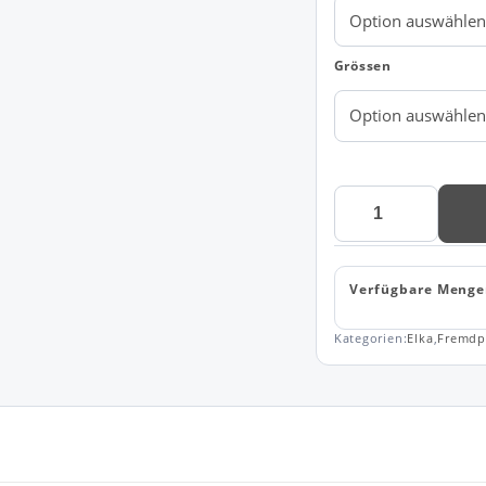
Grössen
Elka
Visible
Xtreme
Winterjacke
Verfügbare Menge
mit
Stretch
ART.
Kategorien:
Elka
,
Fremdp
186100R
Menge