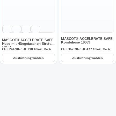
Varianten
Varianten
auf.
auf.
Die
Die
Optionen
Optionen
können
können
auf
auf
der
der
MASCOT® ACCELERATE SAFE
MASCOT® ACCELERATE SAFE
Kombihose 19069
Hose mit Hängetaschen Stretch
Produktseite
Produktseite
19131
Preisspanne:
Preisspanne:
CHF
244.90
–
CHF
318.40
CHF
367.20
–
CHF
477.10
inkl. MwSt.
inkl. MwSt.
gewählt
gewählt
CHF 244.90
CHF 367.20
werden
werden
bis
bis
Ausführung wählen
Ausführung wählen
CHF 318.40
CHF 477.10