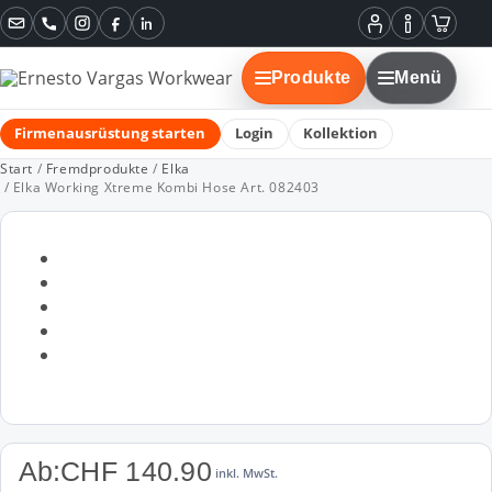
Instagram
Facebook
LinkedIn
Mein
Informatione
Warenko
Konto
Produkte
Menü
Firmenausrüstung starten
Login
Kollektion
Start
/
Fremdprodukte
/
Elka
/ Elka Working Xtreme Kombi Hose Art. 082403
Ab:
CHF
140.90
inkl. MwSt.