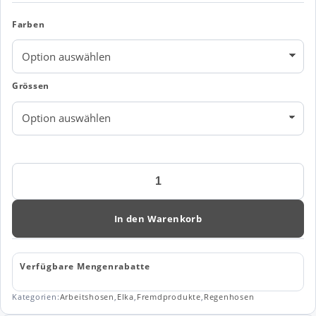
Farben
Grössen
Elka
Working
Xtreme
Kombi
In den Warenkorb
Hose
Art.
082403
Verfügbare Mengenrabatte
Menge
Kategorien:
Arbeitshosen
,
Elka
,
Fremdprodukte
,
Regenhosen