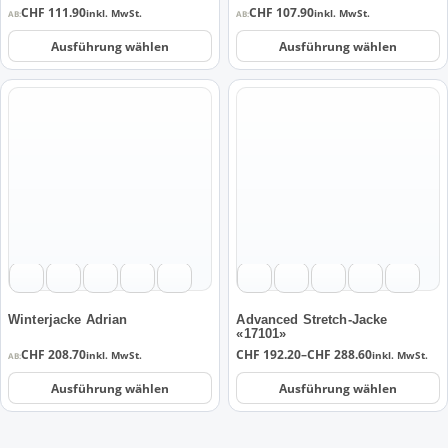
CHF
111.90
CHF
107.90
inkl. MwSt.
inkl. MwSt.
AB:
AB:
gewählt
gewählt
werden
werden
Ausführung wählen
Ausführung wählen
Dieses
Dieses
Produkt
Produkt
weist
weist
mehrere
mehrere
Varianten
Varianten
auf.
auf.
Die
Die
Optionen
Optionen
können
können
auf
auf
der
der
Winterjacke Adrian
Advanced Stretch-Jacke
«17101»
Produktseite
Produktseite
Preisspanne:
CHF
208.70
CHF
192.20
–
CHF
288.60
inkl. MwSt.
inkl. MwSt.
AB:
gewählt
gewählt
CHF 192.20
werden
werden
bis
Ausführung wählen
Ausführung wählen
CHF 288.60