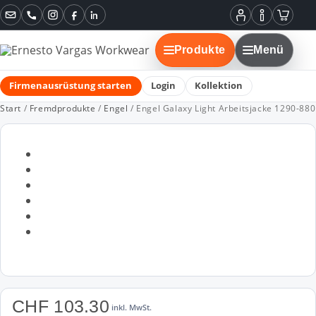
Instagram
Facebook
LinkedIn
Mein
Informatione
Warenko
Konto
Produkte
Menü
Firmenausrüstung starten
Login
Kollektion
Start
/
Fremdprodukte
/
Engel
/ Engel Galaxy Light Arbeitsjacke 1290-880
CHF
103.30
inkl. MwSt.