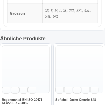
XS, S, M, L, XL, 2XL, 3XL, 4XL,
Grössen
5XL, 6XL
Ähnliche Produkte
Dieses
Dieses
Produkt
Produkt
weist
weist
mehrere
mehrere
Varianten
Varianten
auf.
auf.
Die
Die
Optionen
Optionen
können
können
auf
auf
der
der
Regenmantel EN ISO 20471
Softshell-Jacke Ontario 848
KLASSE 3 «6403»
Produktseite
Produktseite