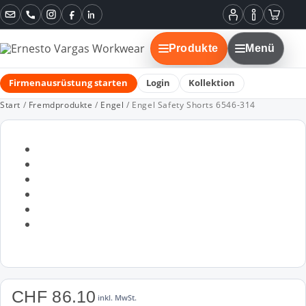
Instagram
Facebook
LinkedIn
Mein
Informatione
Warenko
Konto
Produkte
Menü
Firmenausrüstung starten
Login
Kollektion
Start
/
Fremdprodukte
/
Engel
/ Engel Safety Shorts 6546-314
CHF
86.10
inkl. MwSt.