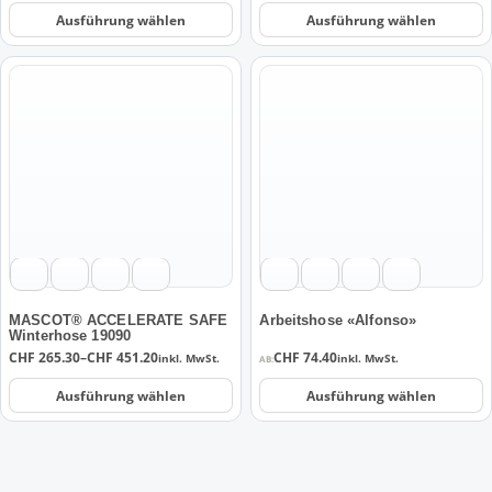
gewählt
gewählt
Ausführung wählen
Ausführung wählen
werden
werden
Dieses
Dieses
Produkt
Produkt
weist
weist
mehrere
mehrere
Varianten
Varianten
auf.
auf.
Die
Die
Optionen
Optionen
können
können
auf
auf
der
der
MASCOT® ACCELERATE SAFE
Arbeitshose «Alfonso»
Winterhose 19090
Produktseite
Produktseite
Preisspanne:
CHF
265.30
–
CHF
451.20
CHF
74.40
inkl. MwSt.
inkl. MwSt.
AB:
gewählt
gewählt
CHF 265.30
werden
werden
bis
Ausführung wählen
Ausführung wählen
CHF 451.20