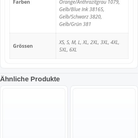
Farben
Orange/Anthrazitgrau 1079,
Gelb/Blue Ink 38165,
Gelb/Schwarz 3820,
Gelb/Grün 381
XS, S, M, L, XL, 2XL, 3XL, 4XL,
Grössen
5XL, 6XL
Ähnliche Produkte
Dieses
Dieses
Produkt
Produkt
weist
weist
mehrere
mehrere
Varianten
Varianten
auf.
auf.
Die
Die