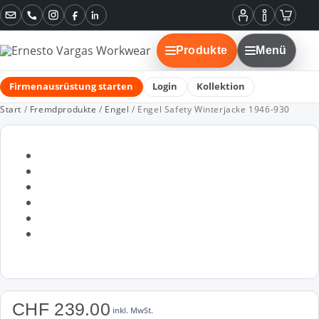
Instagram
Facebook
LinkedIn
Mein
Informatione
Warenko
Konto
Produkte
Menü
Firmenausrüstung starten
Login
Kollektion
Start
/
Fremdprodukte
/
Engel
/ Engel Safety Winterjacke 1946-930
CHF
239.00
inkl. MwSt.