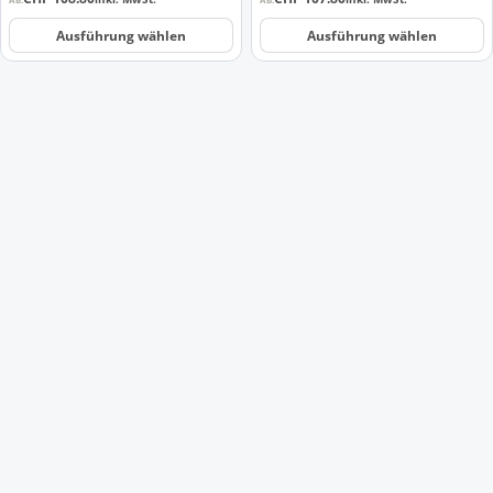
gewählt
gewählt
werden
werden
Ausführung wählen
Ausführung wählen