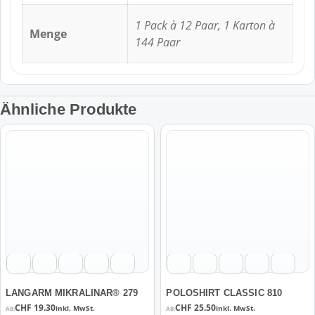
1 Pack à 12 Paar, 1 Karton à
Menge
144 Paar
Ähnliche Produkte
Dieses
Dieses
Produkt
Produkt
weist
weist
mehrere
mehrere
Varianten
Varianten
auf.
auf.
Die
Die
Optionen
Optionen
können
können
auf
auf
der
der
LANGARM MIKRALINAR® 279
POLOSHIRT CLASSIC 810
Produktseite
Produktseite
CHF
19.30
CHF
25.50
inkl. MwSt.
inkl. MwSt.
AB:
AB: