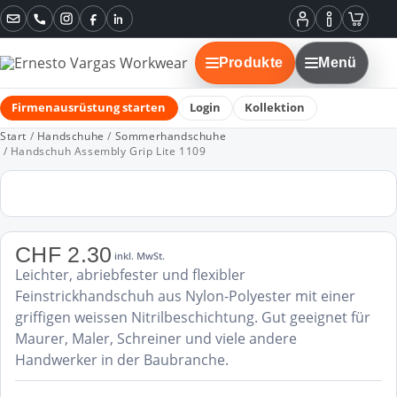
Instagram
Facebook
LinkedIn
Mein
Informatione
Warenko
Konto
Produkte
Menü
Firmenausrüstung starten
Login
Kollektion
Start
/
Handschuhe
/
Sommerhandschuhe
/ Handschuh Assembly Grip Lite 1109
CHF
2.30
inkl. MwSt.
Leichter, abriebfester und flexibler
Feinstrickhandschuh aus Nylon-Polyester mit einer
griffigen weissen Nitrilbeschichtung. Gut geeignet für
Maurer, Maler, Schreiner und viele andere
Handwerker in der Baubranche.