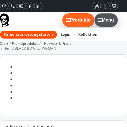
Instagram
Facebook
LinkedIn
Mein
Informatione
Warenko
Konto
Produkte
Menü
Firmenausrüstung starten
Login
Kollektion
Start
/
Fremdprodukte
/
J.Harvest & Frost
/ Hemd BLACK BOW 60 WOMAN