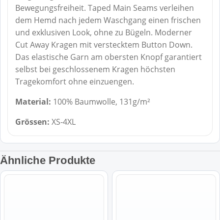
Bewegungsfreiheit. Taped Main Seams verleihen
dem Hemd nach jedem Waschgang einen frischen
und exklusiven Look, ohne zu Bügeln. Moderner
Cut Away Kragen mit verstecktem Button Down.
Das elastische Garn am obersten Knopf garantiert
selbst bei geschlossenem Kragen höchsten
Tragekomfort ohne einzuengen.
Material:
100% Baumwolle, 131g/m²
Grössen:
XS-4XL
Ähnliche Produkte
Dieses
Dieses
Produkt
Produkt
weist
weist
mehrere
mehrere