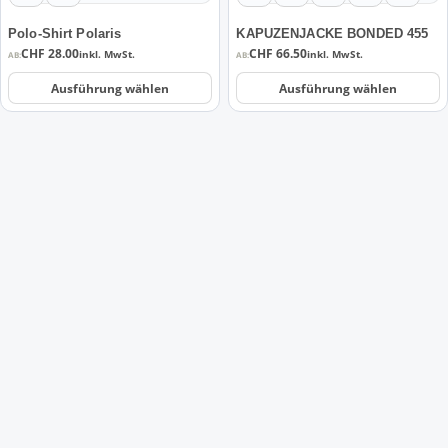
auf
auf
der
der
Polo-Shirt Polaris
KAPUZENJACKE BONDED 455
Produktseite
Produktseite
CHF
28.00
CHF
66.50
inkl. MwSt.
inkl. MwSt.
AB:
AB:
gewählt
gewählt
Ausführung wählen
Ausführung wählen
werden
werden