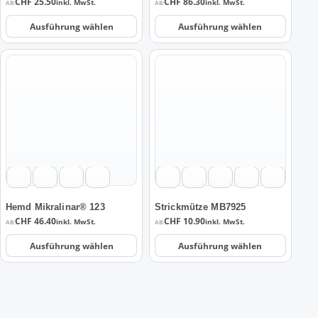
CHF
25.50
CHF
86.30
inkl. MwSt.
inkl. MwSt.
AB:
AB:
Produktseite
Produktseite
Ausführung wählen
Ausführung wählen
gewählt
gewählt
werden
werden
Dieses
Dieses
Produkt
Produkt
weist
weist
mehrere
mehrere
Varianten
Varianten
auf.
auf.
Die
Die
Optionen
Optionen
können
können
auf
auf
Hemd Mikralinar® 123
Strickmütze MB7925
der
der
CHF
46.40
CHF
10.90
inkl. MwSt.
inkl. MwSt.
AB:
AB:
Produktseite
Produktseite
Ausführung wählen
Ausführung wählen
gewählt
gewählt
werden
werden