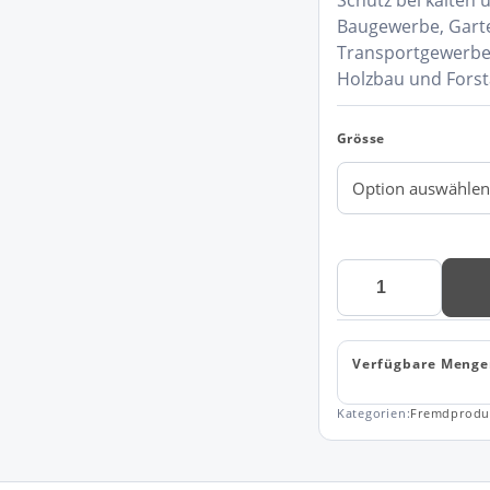
Schutz bei kalten 
Baugewerbe, Garten
Transportgewerbe
Holzbau und Forst
Grösse
Kälte-
Schutzhandschuh
Winter
Comfort
Verfügbare Menge
1206
Menge
Kategorien:
Fremdprodu