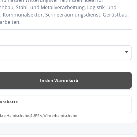
und nassen Witterungsverhältnissen. Ideal für
bau, Stahl- und Metallverarbeitung, Logistik- und
, Kommunalsektor, Schneeräumungsdienst, Gerüstbau,
arbeiten.
In den Warenkorb
nrabatte
kte
,
Handschuhe
,
SUPRA
,
Winterhandschuhe