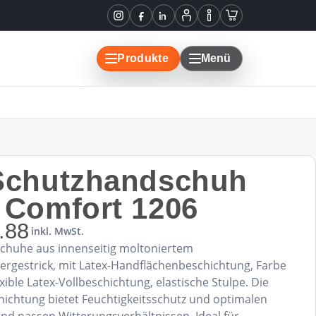
Instagram
Facebook
LinkedIn
Mein
Informationen
Warenkorb
Konto
Produkte
Menü
-Schutzhandschuh
 Comfort 1206
.88
inkl. MwSt.
chuhe aus innenseitig moltoniertem
ergestrick, mit Latex-Handflächenbeschichtung, Farbe
xible Latex-Vollbeschichtung, elastische Stulpe. Die
hichtung bietet Feuchtigkeitsschutz und optimalen