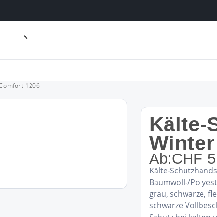
 Comfort 1206
Kälte
Winter
Ab:
CHF
5
Kälte-Schutzhands
Baumwoll-/Polyest
grau, schwarze, fle
schwarze Vollbesc