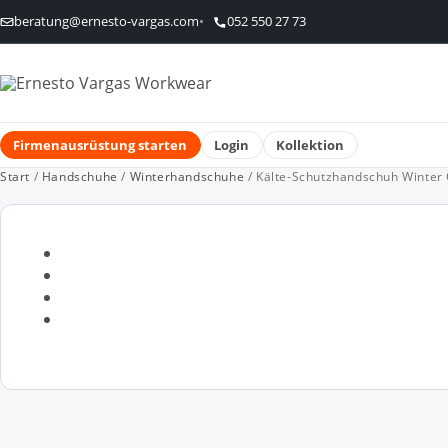
beratung@ernesto-vargas.com
052 550 27 73
Firmenausrüstung starten
Login
Kollektion
Start
/
Handschuhe
/
Winterhandschuhe
/ Kälte-Schutzhandschuh Winter