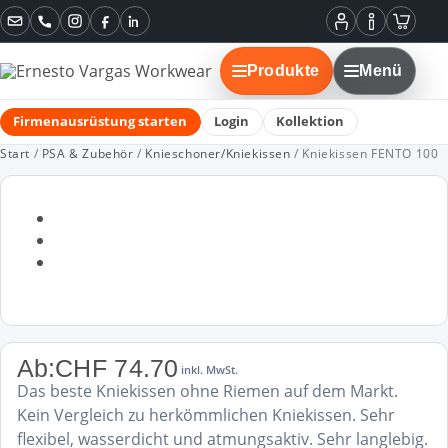
Instagram
Facebook
LinkedIn
Mein
Informatione
Warenko
Konto
Produkte
Menü
Firmenausrüstung starten
Login
Kollektion
Start
/
PSA & Zubehör
/
Knieschoner/Kniekissen
/ Kniekissen FENTO 100
Ab:
CHF
74.70
inkl. MwSt.
Das beste Kniekissen ohne Riemen auf dem Markt.
Kein Vergleich zu herkömmlichen Kniekissen. Sehr
flexibel, wasserdicht und atmungsaktiv. Sehr langlebig.