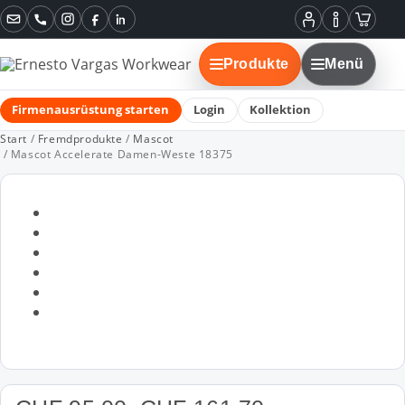
Instagram
Facebook
LinkedIn
Mein
Informatione
Warenko
Konto
Produkte
Menü
Firmenausrüstung starten
Login
Kollektion
Start
/
Fremdprodukte
/
Mascot
/ Mascot Accelerate Damen-Weste 18375