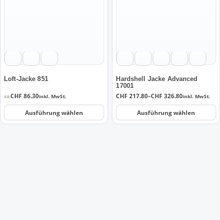
mehrere
mehrere
Varianten
Varianten
auf.
auf.
Die
Die
Optionen
Optionen
können
können
auf
auf
der
der
Loft-Jacke 851
Hardshell Jacke Advanced
17001
Produktseite
Produktseite
Preisspanne:
CHF
86.30
CHF
217.80
–
CHF
326.80
inkl. MwSt.
inkl. MwSt.
AB:
gewählt
gewählt
CHF 217.80
werden
werden
bis
Ausführung wählen
Ausführung wählen
CHF 326.80