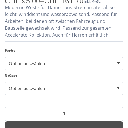
CHF
95.00
–
CHF
161.70
inkl. MwSt.
Preisspanne:
Moderne Weste für Damen aus Stretchmaterial. Sehr
CHF 95.00
bis
leicht, winddicht und wasserabweisend. Passend für
CHF 161.70
Arbeiten, bei denen oft zwischen Fahrzeug und
Baustelle gewechselt wird. Passend zur gesamten
Accelerate Kollektion. Auch für Herren erhältlich.
Farbe
Grösse
Mascot
Accelerate
Damen-