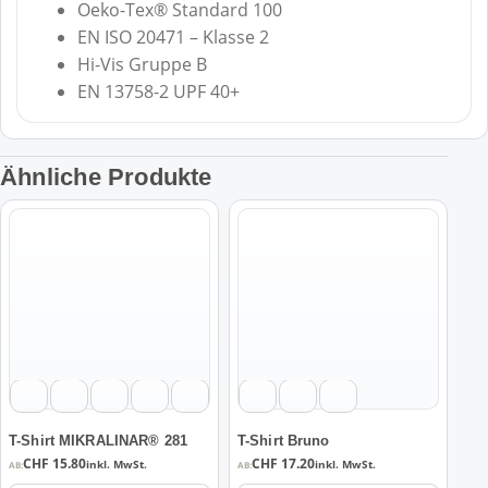
Oeko-Tex® Standard 100
EN ISO 20471 – Klasse 2
Hi-Vis Gruppe B
EN 13758-2 UPF 40+
Ähnliche Produkte
Dieses
Dieses
Produkt
Produkt
weist
weist
mehrere
mehrere
Varianten
Varianten
auf.
auf.
Die
Die
Optionen
Optionen
können
können
auf
auf
T-Shirt MIKRALINAR® 281
T-Shirt Bruno
der
der
CHF
15.80
CHF
17.20
inkl. MwSt.
inkl. MwSt.
AB:
AB:
Produktseite
Produktseite