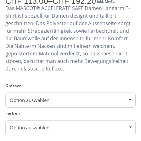
CHF
113.00
–
CHF
192.20
inkl. MwSt.
Preisspanne:
Das MASCOT® ACCELERATE SAFE Damen Langarm T-
CHF 113.00
bis
Shirt ist speziell für Damen designt und tailliert
CHF 192.20
geschnitten. Das Polyester auf der Aussenseite sorgt
für mehr Strapazierfähigkeit sowie Farbechtheit und
die Baumwolle auf der Innenseite für mehr Komfort.
Die Nähte im Nacken sind mit einem weichem,
gepolstertem Material verdeckt, so dass diese nicht
stören, dazu hat man auch mehr Bewegungsfreiheit
durch elastische Reflexe.
Grössen
Farben