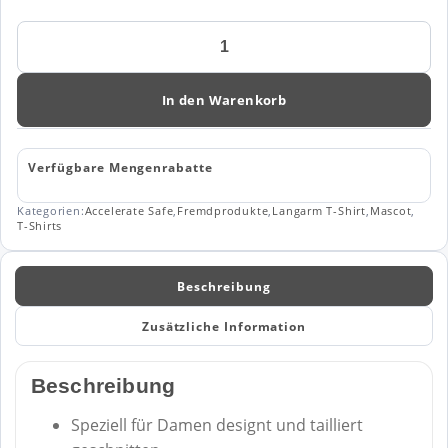
MASCOT®
ACCELERATE
SAFE
Damen
In den Warenkorb
Langarm
T-
Shirt
Verfügbare Mengenrabatte
19091
Menge
Kategorien:
Accelerate Safe
,
Fremdprodukte
,
Langarm T-Shirt
,
Mascot
,
T-Shirts
Beschreibung
Zusätzliche Information
Beschreibung
Speziell für Damen designt und tailliert