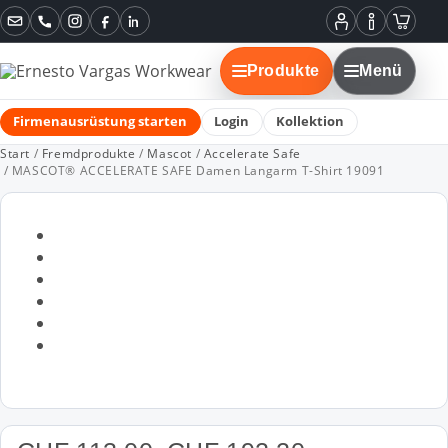
Instagram
Facebook
LinkedIn
Mein
Informatione
Warenko
Konto
Produkte
Menü
Firmenausrüstung starten
Login
Kollektion
Start
/
Fremdprodukte
/
Mascot
/
Accelerate Safe
/ MASCOT® ACCELERATE SAFE Damen Langarm T-Shirt 19091