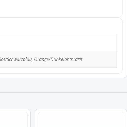
Rot/Schwarzblau, Orange/Dunkelanthrazit
Dieses
Produkt