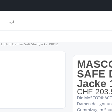
 SAFE Damen Soft Shell Jacke 19012
MASC
SAFE D
Jacke 
CHF
203.
Preisspan
Die MASCOT® ACCEL
CHF 203.
Damen designt und 
bis
Gummizug im Saum.