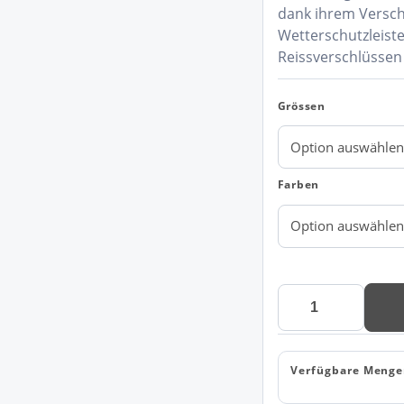
CHF 346.
dank ihrem Versch
Wetterschutzleist
Reissverschlüssen
Grössen
Farben
MASCOT®
ACCELERATE
SAFE
Damen
Verfügbare Menge
Soft
Shell