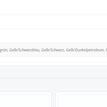
ün, Gelb/Schwarzblau, Gelb/Schwarz, Gelb/Dunkelpetroleum, 
Dieses
Produkt