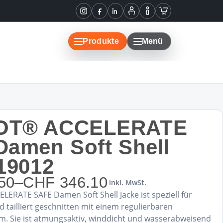
Instagram
Facebook
LinkedIn
Mein
Informationen
Warenkorb
Konto
Produkte
Menü
OT® ACCELERATE
amen Soft Shell
19012
50
–
CHF
346.10
inkl. MwSt.
ne:
ERATE SAFE Damen Soft Shell Jacke ist speziell für
50
tailliert geschnitten mit einem regulierbaren
 Sie ist atmungsaktiv, winddicht und wasserabweisend