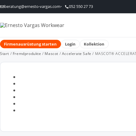
beratung@ernesto-vargas.com
052 550 27 73
Firmenausrüstung starten
Login
Kollektion
Start
/
Fremdprodukte
/
Mascot
/
Accelerate Safe
/ MASCOT® ACCELERATE