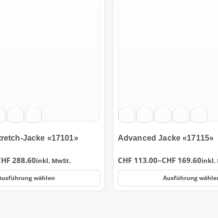
weist
mehrere
Varianten
auf.
Die
Optionen
können
auf
der
Produktseite
gewählt
werden
retch-Jacke «17101»
Advanced Jacke «17115»
Preisspanne:
CHF
288.60
CHF
113.00
–
CHF
169.60
inkl. MwSt.
inkl.
CHF 113.00
Ausführung wählen
Ausführung wähle
bis
CHF 169.60