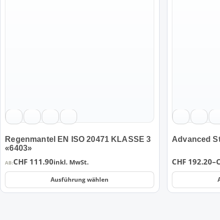
weist
weist
mehrere
mehrere
Varianten
Varianten
auf.
auf.
Die
Die
Optionen
Optionen
können
können
auf
auf
der
der
Produktseite
Produktseite
gewählt
gewählt
werden
werden
Regenmantel EN ISO 20471 KLASSE 3
Advanced St
«6403»
Preisspanne:
CHF
111.90
CHF
192.20
–
inkl. MwSt.
AB:
CHF 192.20
Ausführung wählen
bis
CHF 288.60