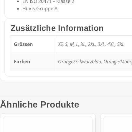
EN ISO 20471 – Klasse 2
Hi-Vis Gruppe A
Zusätzliche Information
Grössen
XS, S, M, L, XL, 2XL, 3XL, 4XL, 5XL
Farben
Orange/Schwarzblau, Orange/Moosgr
Ähnliche Produkte
Dieses
Dieses
Produkt
Produkt