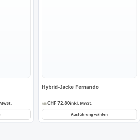
weist
mehrere
Varianten
auf.
Die
Optionen
können
auf
der
Produktseite
gewählt
werden
Hybrid-Jacke Fernando
CHF
72.80
 MwSt.
inkl. MwSt.
AB:
n
Ausführung wählen