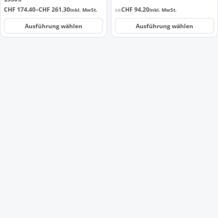
Produktseite
Produktseite
Preisspanne:
CHF
174.40
–
CHF
261.30
CHF
94.20
inkl. MwSt.
inkl. MwSt.
AB:
gewählt
gewählt
CHF 174.40
werden
werden
bis
Ausführung wählen
Ausführung wählen
CHF 261.30