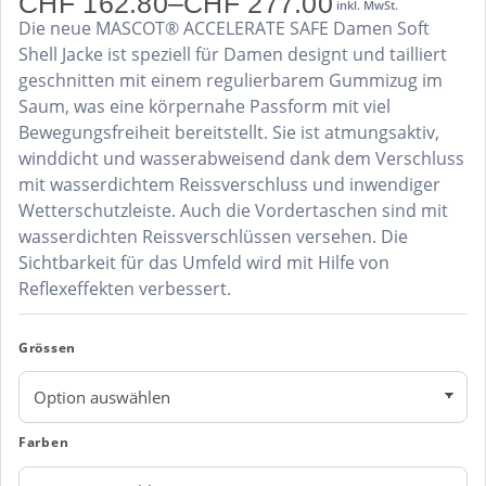
CHF
162.80
–
CHF
277.00
inkl. MwSt.
Preisspanne:
Die neue MASCOT® ACCELERATE SAFE Damen Soft
CHF 162.80
bis
Shell Jacke ist speziell für Damen designt und tailliert
CHF 277.00
geschnitten mit einem regulierbarem Gummizug im
Saum, was eine körpernahe Passform mit viel
Bewegungsfreiheit bereitstellt. Sie ist atmungsaktiv,
winddicht und wasserabweisend dank dem Verschluss
mit wasserdichtem Reissverschluss und inwendiger
Wetterschutzleiste. Auch die Vordertaschen sind mit
wasserdichten Reissverschlüssen versehen. Die
Sichtbarkeit für das Umfeld wird mit Hilfe von
Reflexeffekten verbessert.
Grössen
Farben