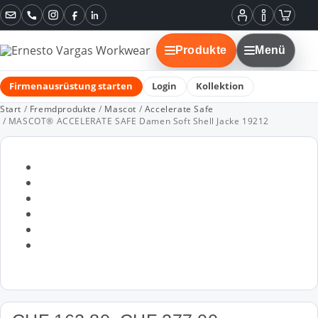
Instagram
Facebook
LinkedIn
Mein
Informatione
Warenko
Konto
Produkte
Menü
Firmenausrüstung starten
Login
Kollektion
Start
/
Fremdprodukte
/
Mascot
/
Accelerate Safe
/ MASCOT® ACCELERATE SAFE Damen Soft Shell Jacke 19212