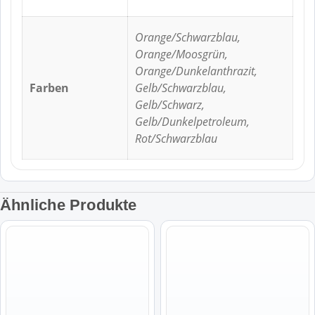
Orange/Schwarzblau,
Orange/Moosgrün,
Orange/Dunkelanthrazit,
Farben
Gelb/Schwarzblau,
Gelb/Schwarz,
Gelb/Dunkelpetroleum,
Rot/Schwarzblau
Ähnliche Produkte
Dieses
Dieses
Produkt
Produkt
weist
weist
mehrere
mehrere
Varianten
Varianten
auf.
auf.