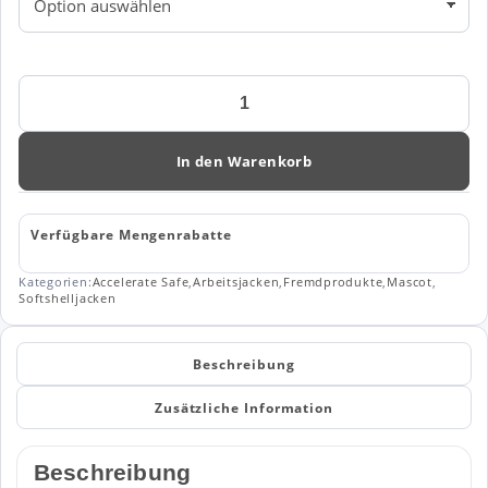
MASCOT®
ACCELERATE
SAFE
Damen
In den Warenkorb
Soft
Shell
Jacke
Verfügbare Mengenrabatte
19212
Menge
Kategorien:
Accelerate Safe
,
Arbeitsjacken
,
Fremdprodukte
,
Mascot
,
Softshelljacken
Beschreibung
Zusätzliche Information
Beschreibung