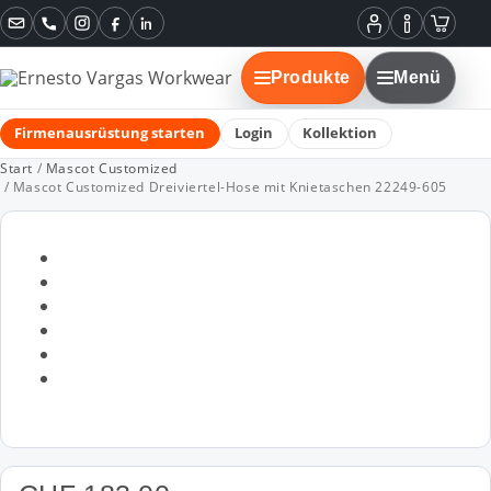
Instagram
Facebook
LinkedIn
Mein
Informatione
Warenko
Konto
Produkte
Menü
Firmenausrüstung starten
Login
Kollektion
Start
/
Mascot Customized
/ Mascot Customized Dreiviertel-Hose mit Knietaschen 22249-605