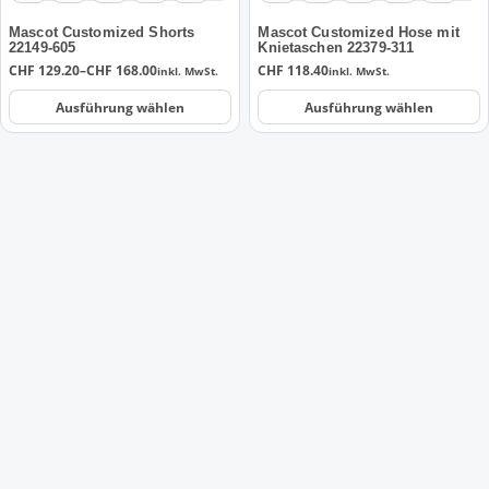
auf
auf
der
der
Mascot Customized Shorts
Mascot Customized Hose mit
22149-605
Knietaschen 22379-311
Produktseite
Produktseite
Preisspanne:
CHF
129.20
–
CHF
168.00
CHF
118.40
inkl. MwSt.
inkl. MwSt.
gewählt
gewählt
CHF 129.20
werden
werden
bis
Ausführung wählen
Ausführung wählen
CHF 168.00