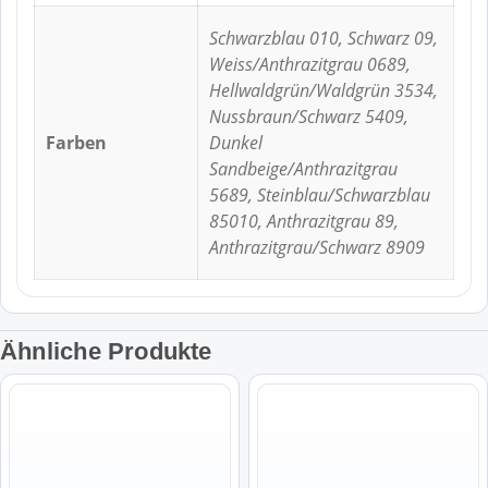
Schwarzblau 010, Schwarz 09,
Weiss/Anthrazitgrau 0689,
Hellwaldgrün/Waldgrün 3534,
Nussbraun/Schwarz 5409,
Farben
Dunkel
Sandbeige/Anthrazitgrau
5689, Steinblau/Schwarzblau
85010, Anthrazitgrau 89,
Anthrazitgrau/Schwarz 8909
Ähnliche Produkte
Dieses
Dieses
Produkt
Produkt
weist
weist
mehrere
mehrere