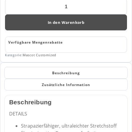
Mascot
Customized
Dreiviertel-
Hose
In den Warenkorb
mit
Knietaschen
22249-
Verfügbare Mengenrabatte
605
Menge
Kategorie:
Mascot Customized
Beschreibung
Zusätzliche Information
Beschreibung
DETAILS
Strapazierfähiger, ultraleichter Stretchstoff