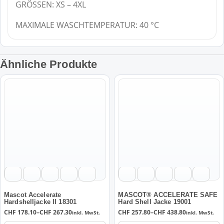
GRÖSSEN: XS – 4XL
MAXIMALE WASCHTEMPERATUR: 40 °C
Ähnliche Produkte
Dieses
Dieses
Produkt
Produkt
weist
weist
mehrere
mehrere
Varianten
Varianten
auf.
auf.
Die
Die
Optionen
Optionen
können
können
auf
auf
der
der
Mascot Accelerate
MASCOT® ACCELERATE SAFE
Hardshelljacke II 18301
Hard Shell Jacke 19001
Produktseite
Produktseite
Preisspanne:
Preisspanne:
CHF
178.10
–
CHF
267.30
CHF
257.80
–
CHF
438.80
inkl. MwSt.
inkl. MwSt.
gewählt
gewählt
CHF 178.10
CHF 257.80