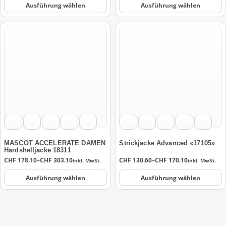
werden
werden
bis
bis
Ausführung wählen
Ausführung wählen
CHF 267.30
CHF 438.80
Dieses
Dieses
Produkt
Produkt
weist
weist
mehrere
mehrere
Varianten
Varianten
auf.
auf.
Die
Die
Optionen
Optionen
können
können
auf
auf
der
der
MASCOT ACCELERATE DAMEN
Strickjacke Advanced «17105»
Hardshelljacke 18311
Produktseite
Produktseite
Preisspanne:
Preisspanne:
CHF
178.10
–
CHF
303.10
CHF
130.60
–
CHF
170.10
inkl. MwSt.
inkl. MwSt.
gewählt
gewählt
CHF 178.10
CHF 130.60
werden
werden
bis
bis
Ausführung wählen
Ausführung wählen
CHF 303.10
CHF 170.10