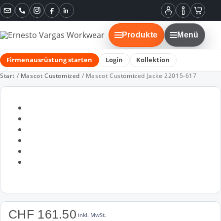
Instagram
Facebook
LinkedIn
Mein
Informatione
Warenko
Konto
Produkte
Menü
Firmenausrüstung starten
Login
Kollektion
Start
/
Mascot Customized
/ Mascot Customized Jacke 22015-617
CHF
161.50
inkl. MwSt.