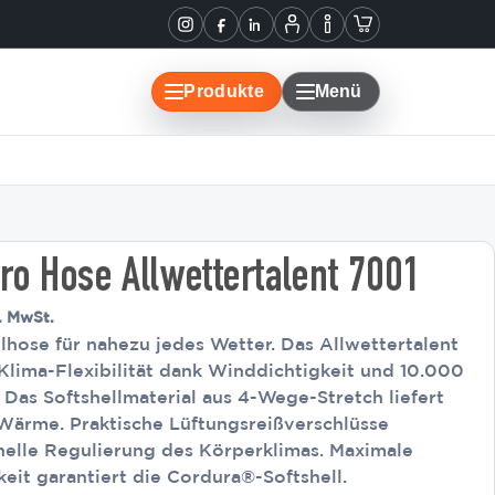
Informationen
Warenkorb
Instagram
Facebook
LinkedIn
Mein
Konto
Produkte
Menü
ro Hose Allwettertalent 7001
l. MwSt.
lhose für nahezu jedes Wetter. Das Allwettertalent
Klima-Flexibilität dank Winddichtigkeit und 10.000
Das Softshellmaterial aus 4-Wege-Stretch liefert
Wärme. Praktische Lüftungsreißverschlüsse
elle Regulierung des Körperklimas. Maximale
eit garantiert die Cordura®-Softshell.