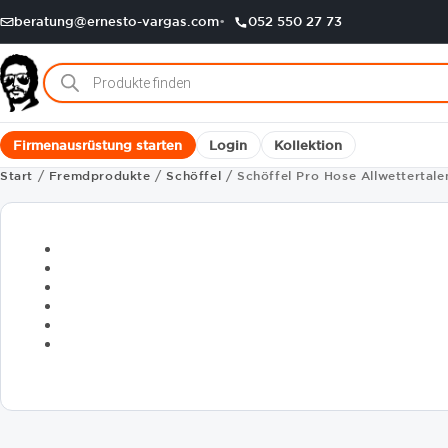
beratung@ernesto-vargas.com
052 550 27 73
Products
search
Firmenausrüstung starten
Login
Kollektion
Start
/
Fremdprodukte
/
Schöffel
/ Schöffel Pro Hose Allwettertale