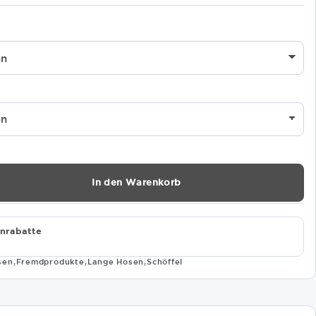
In den Warenkorb
nrabatte
sen
,
Fremdprodukte
,
Lange Hosen
,
Schöffel