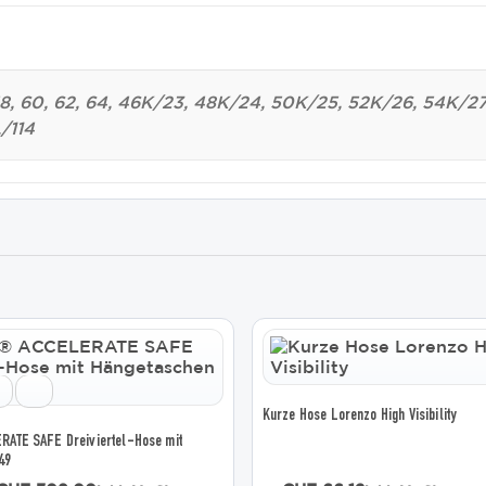
, 58, 60, 62, 64, 46K/23, 48K/24, 50K/25, 52K/26, 54K/
/114
Dieses
Produkt
weist
mehrere
Kurze Hose Lorenzo High Visibility
Varianten
auf.
TE SAFE Dreiviertel-Hose mit
Die
49
Optionen