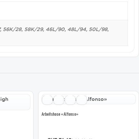
27, 56K/28, 58K/29, 46L/90, 48L/94, 50L/98,
Dieses
Produkt
weist
mehrere
Arbeitshose «Alfonso»
Varianten
auf.
Die
Optionen