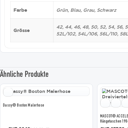
Farbe
Grün, Blau, Grau, Schwarz
42, 44, 46, 48, 50, 52, 54, 56
Grösse
52L/102, 54L/106, 56L/110, 58L
Ähnliche Produkte
Dieses
Dieses
Produkt
Produkt
weist
weist
mehrere
mehrere
Dassy® Boston Malerhose
Varianten
Varianten
auf.
auf.
MASCOT® ACCELERA
Die
Die
Hängetaschen 190
Optionen
Optionen