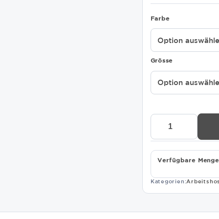
Farbe
Grösse
Schöffel
Pro
Hose
Allwettertalent
7001
Verfügbare Menge
Menge
Kategorien:
Arbeitsho