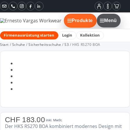
Instagram
Facebook
LinkedIn
Mein
Informatione
Warenko
Konto
Produkte
Menü
Firmenausrüstung starten
Login
Kollektion
Start
/
Schuhe
/
Sicherheitsschuhe
/
S3
/ HKS RS270 BOA
CHF
183.00
inkl. MwSt.
Der HKS RS270 BOA kombiniert modernes Design mit