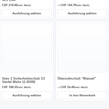
Produktseite
Produktseite
CHF
210.80
CHF
144.70
inkl. MwSt.
inkl. MwSt.
AB:
gewählt
gewählt
werden
werden
Ausführung wählen
Ausführung wählen
Dieses
Produkt
weist
mehrere
Varianten
auf.
Die
Optionen
können
auf
der
Uvex 2 Sicherheitsschuh S3
Überziehschuh “Manuel”
Stiefel Weite 11 65092
Produktseite
CHF
186.35
CHF
24.40
inkl. MwSt.
inkl. MwSt.
AB:
gewählt
werden
Ausführung wählen
In den Warenkorb