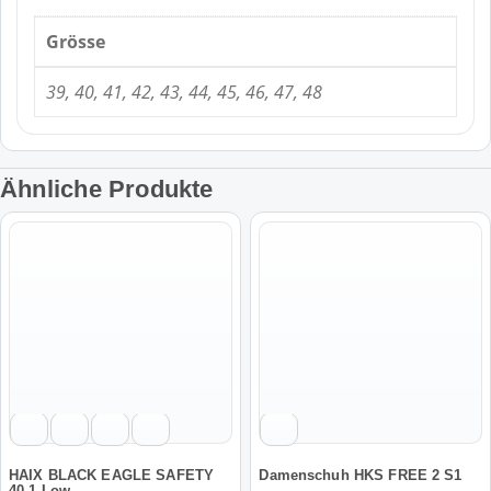
Grösse
39, 40, 41, 42, 43, 44, 45, 46, 47, 48
Ähnliche Produkte
Dieses
Dieses
Produkt
Produkt
weist
weist
mehrere
mehrere
Varianten
Varianten
auf.
auf.
Die
Die
Optionen
Optionen
können
können
auf
auf
der
der
HAIX BLACK EAGLE SAFETY
Damenschuh HKS FREE 2 S1
40.1 Low