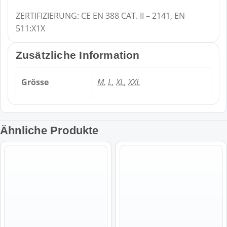
ZERTIFIZIERUNG: CE EN 388 CAT. II – 2141, EN
511:X1X
Zusätzliche Information
Grösse
M
,
L
,
XL
,
XXL
Ähnliche Produkte
Dieses
Dieses
Produkt
Produkt
weist
weist
mehrere
mehrere
Varianten
Varianten
auf.
auf.
Die
Die