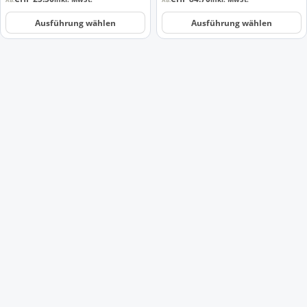
gewählt
gewählt
werden
werden
Ausführung wählen
Ausführung wählen