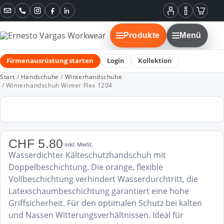
Instagram
Facebook
LinkedIn
Mein
Informatione
Warenko
Konto
Produkte
Menü
Firmenausrüstung starten
Login
Kollektion
Start
/
Handschuhe
/
Winterhandschuhe
/ Winterhandschuh Winter Flex 1204
CHF
5.80
inkl. MwSt.
Wasserdichter Kälteschutzhandschuh mit
Doppelbeschichtung. Die orange, flexible
Vollbeschichtung verhindert Wasserdurchtritt, die
Latexschaumbeschichtung garantiert eine hohe
Griffsicherheit. Für den optimalen Schutz bei kalten
und Nassen Witterungsverhältnissen. Ideal für