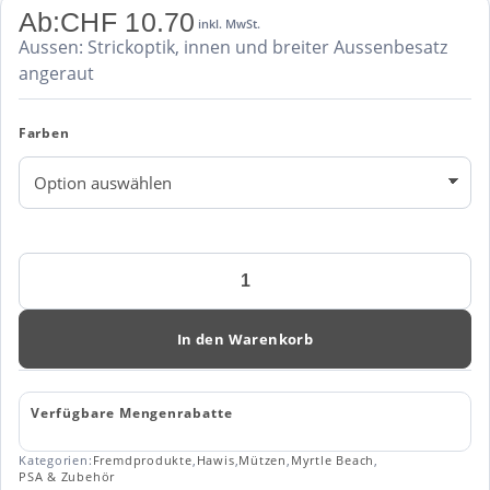
Ab:
CHF
10.70
inkl. MwSt.
Aussen: Strickoptik, innen und breiter Aussenbesatz
angeraut
Farben
Workwear
Strickmütze
in
Melangeoptik
In den Warenkorb
-
Strong
Myrtle
Verfügbare Mengenrabatte
Beach
MB
Kategorien:
Fremdprodukte
,
Hawis
,
Mützen
,
Myrtle Beach
,
7121
PSA & Zubehör