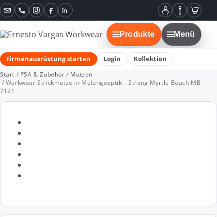
Instagram
Facebook
LinkedIn
Mein
Informatione
Warenko
Konto
Produkte
Menü
Firmenausrüstung starten
Login
Kollektion
Start
/
PSA & Zubehör
/
Mützen
/ Workwear Strickmütze in Melangeoptik – Strong Myrtle Beach MB
7121