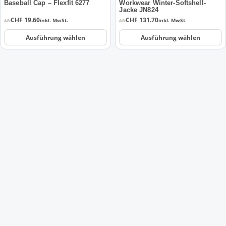
der
der
Baseball Cap – Flexfit 6277
Workwear Winter-Softshell-
Jacke JN824
Produktseite
Produktseite
CHF
19.60
CHF
131.70
inkl. MwSt.
inkl. MwSt.
AB:
AB:
gewählt
gewählt
werden
werden
Ausführung wählen
Ausführung wählen