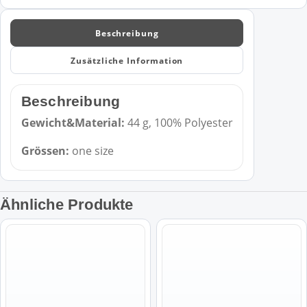
Menge
Beschreibung
Zusätzliche Information
Beschreibung
Gewicht&Material:
44 g, 100% Polyester
Grössen:
one size
Ähnliche Produkte
Dieses
Dieses
Produkt
Produkt
weist
weist
mehrere
mehrere
Varianten
Varianten
auf.
auf.