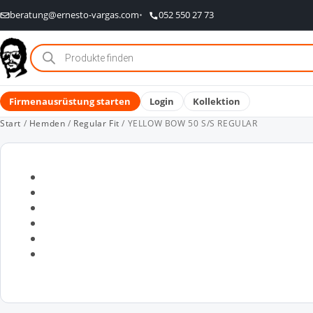
beratung@ernesto-vargas.com
052 550 27 73
Products
search
Firmenausrüstung starten
Login
Kollektion
Start
/
Hemden
/
Regular Fit
/ YELLOW BOW 50 S/S REGULAR