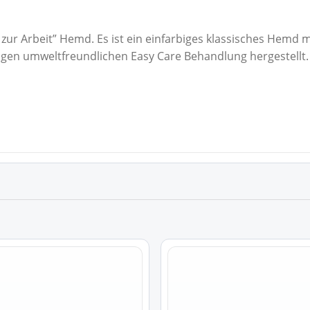
 zur Arbeit” Hemd. Es ist ein einfarbiges klassisches Hem
gartigen umweltfreundlichen Easy Care Behandlung hergestel
Dieses
Produkt
weist
mehrere