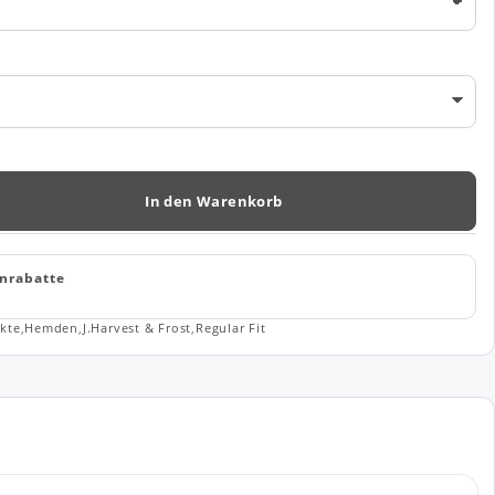
In den Warenkorb
nrabatte
kte
,
Hemden
,
J.Harvest & Frost
,
Regular Fit