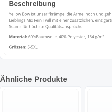
Beschreibung
Yellow Bow ist unser “krämpel die Ärmel hoch und geh
Lieblings Mix Fein Twill mit einer zusätzlichen, einzi
Seams für höchste Qualitätsansprüche.
Material:
60%Baumwolle, 40% Polyester, 134 g/m²
Grössen:
S-5XL
Ähnliche Produkte
Dieses
Dieses
Produkt
Produkt
weist
weist
mehrere
mehrere