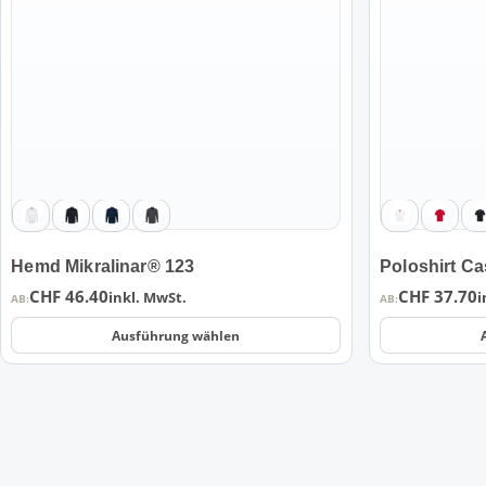
Varianten
Varianten
auf.
auf.
Die
Die
Optionen
Optionen
können
können
auf
auf
der
der
Produktseite
Produktseite
gewählt
gewählt
werden
werden
Hemd Mikralinar® 123
Poloshirt Ca
CHF
46.40
CHF
37.70
inkl. MwSt.
i
AB:
AB:
Ausführung wählen