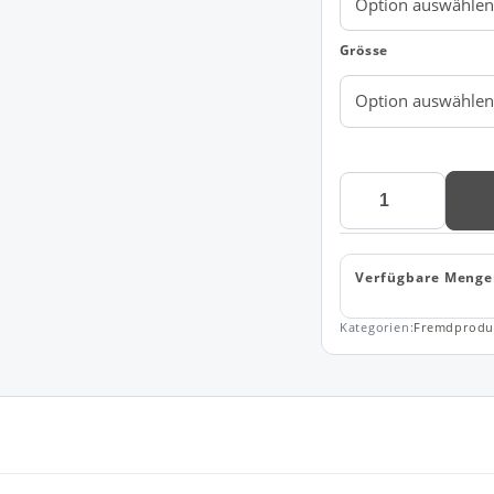
Grösse
YELLOW
BOW
50
S/S
Verfügbare Menge
REGULAR
Menge
Kategorien:
Fremdprodu