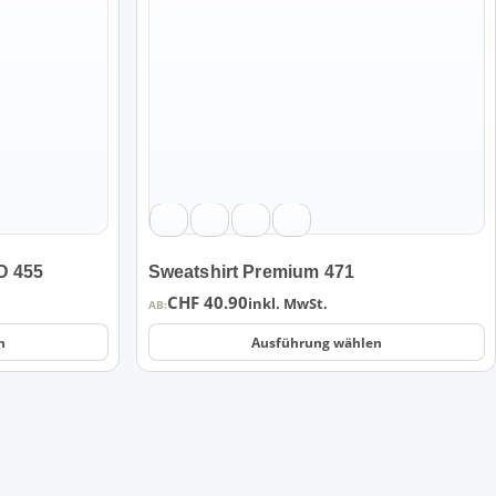
Varianten
auf.
Die
Optionen
können
auf
der
Produktseite
gewählt
werden
 455
Sweatshirt Premium 471
CHF
40.90
inkl. MwSt.
AB:
n
Ausführung wählen