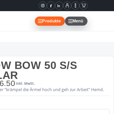
Instagram
Facebook
LinkedIn
Mein
Informationen
Warenkorb
Konto
Produkte
Menü
W BOW 50 S/S
LAR
6.50
inkl. MwSt.
ser “krämpel die Ärmel hoch und geh zur Arbeit” Hemd.