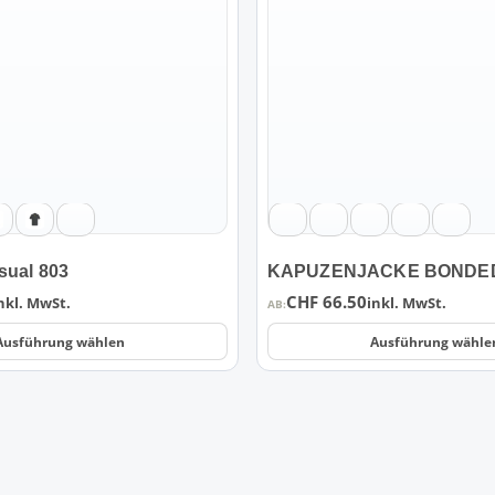
Varianten
auf.
Die
Optionen
können
auf
der
Produktseite
gewählt
werden
sual 803
KAPUZENJACKE BONDED
CHF
66.50
nkl. MwSt.
inkl. MwSt.
AB:
Ausführung wählen
Ausführung wähle