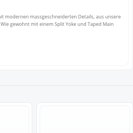
d mit modernen massgeschneiderten Details, aus unsere
lt. Wie gewohnt mit einem Split Yoke und Taped Main
Dieses
Produkt
weist
mehrere