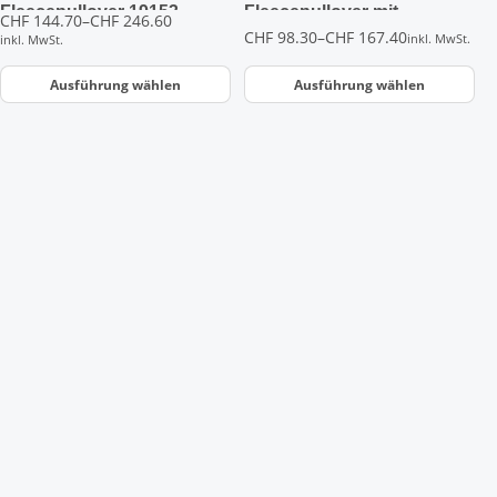
gewählt
gewählt
Fleecepullover 19153
Fleecepullover mit
Preisspanne:
CHF
144.70
–
CHF
246.60
werden
werden
Reissverschluss 19353
Preisspanne:
CHF
98.30
–
CHF
167.40
CHF 144.70
inkl. MwSt.
inkl. MwSt.
CHF 98.30
bis
bis
CHF 246.60
Ausführung wählen
Ausführung wählen
CHF 167.40