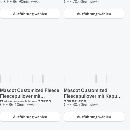
CHF
86.90
CHF
70.00
inkl. MwSt.
inkl. MwSt.
AB:
werden
werden
639
Ausführung wählen
Ausführung wählen
Dieses
Dieses
Produkt
Produkt
weist
weist
mehrere
mehrere
Varianten
Varianten
auf.
auf.
Die
Die
Optionen
Optionen
können
können
auf
auf
der
der
Mascot Customized Fleece
Mascot Customized
Produktseite
Produktseite
Fleecepullover mit
Fleecepullover mit Kapuze
gewählt
gewählt
Reissverschluss 22503-
22586-608
CHF
86.10
CHF
80.70
inkl. MwSt.
inkl. MwSt.
werden
werden
681
Ausführung wählen
Ausführung wählen
Dieses
Dieses