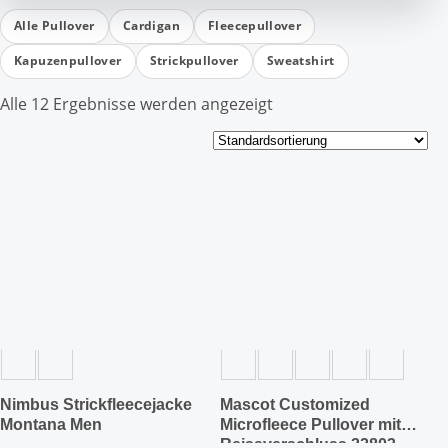
Alle Pullover
Cardigan
Fleecepullover
Kapuzenpullover
Strickpullover
Sweatshirt
Alle 12 Ergebnisse werden angezeigt
Dieses
Dieses
Produkt
Produkt
weist
weist
mehrere
mehrere
Varianten
Varianten
auf.
auf.
Die
Die
Optionen
Optionen
können
können
auf
auf
der
der
Nimbus Strickfleecejacke
Mascot Customized
Produktseite
Produktseite
Montana Men
Microfleece Pullover mit
gewählt
gewählt
Reissverschluss 22803-