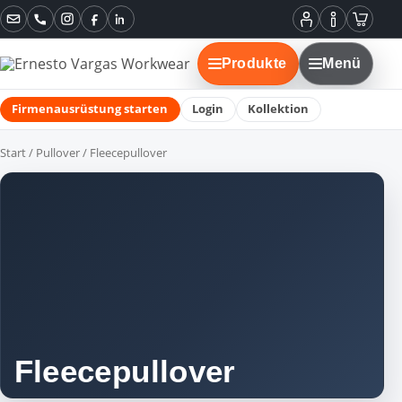
Instagram
Facebook
LinkedIn
Mein
Informatione
Warenko
Konto
Produkte
Menü
Firmenausrüstung starten
Login
Kollektion
Start
/
Pullover
/ Fleecepullover
Fleecepullover