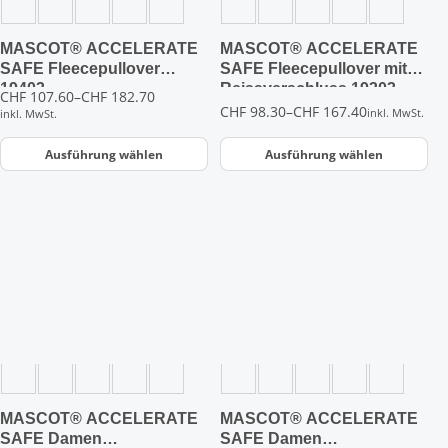
auf
auf
der
der
MASCOT® ACCELERATE
MASCOT® ACCELERATE
Produktseite
Produktseite
SAFE Fleecepullover
SAFE Fleecepullover mit
gewählt
gewählt
19403
Reissverschluss 19303
Preisspanne:
CHF
107.60
–
CHF
182.70
werden
werden
Preisspanne:
CHF
98.30
–
CHF
167.40
CHF 107.60
inkl. MwSt.
inkl. MwSt.
CHF 98.30
bis
bis
CHF 182.70
Ausführung wählen
Ausführung wählen
CHF 167.40
Dieses
Dieses
Produkt
Produkt
weist
weist
mehrere
mehrere
Varianten
Varianten
auf.
auf.
Die
Die
Optionen
Optionen
können
können
auf
auf
der
der
MASCOT® ACCELERATE
MASCOT® ACCELERATE
Produktseite
Produktseite
SAFE Damen
SAFE Damen