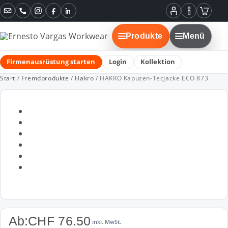
Instagram
Facebook
LinkedIn
Mein
Informatione
Warenko
Konto
Produkte
Menü
Firmenausrüstung starten
Login
Kollektion
Start
/
Fremdprodukte
/
Hakro
/ HAKRO Kapuzen-Tecjacke ECO 873
Ab:
CHF
76.50
inkl. MwSt.