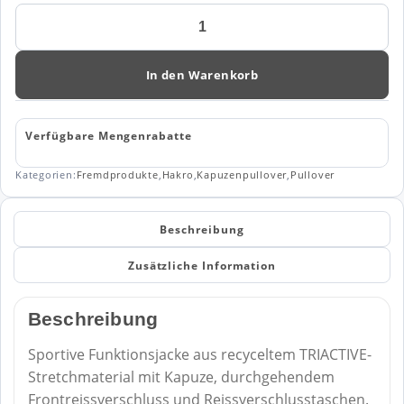
HAKRO
Kapuzen-
Tecjacke
ECO
In den Warenkorb
873
Menge
Verfügbare Mengenrabatte
Kategorien:
Fremdprodukte
,
Hakro
,
Kapuzenpullover
,
Pullover
Beschreibung
Zusätzliche Information
Beschreibung
Sportive Funktionsjacke aus recyceltem TRIACTIVE-
Stretchmaterial mit Kapuze, durchgehendem
Frontreissverschluss und Reissverschlusstaschen.