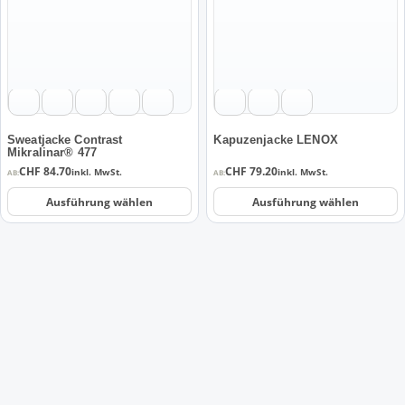
Varianten
Varianten
auf.
auf.
Die
Die
Optionen
Optionen
können
können
auf
auf
der
der
Sweatjacke Contrast
Kapuzenjacke LENOX
Mikralinar® 477
Produktseite
Produktseite
CHF
84.70
CHF
79.20
inkl. MwSt.
inkl. MwSt.
AB:
AB:
gewählt
gewählt
werden
werden
Ausführung wählen
Ausführung wählen