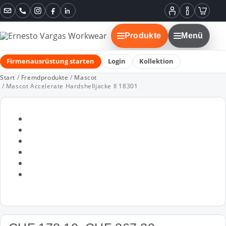
Instagram
Facebook
LinkedIn
Mein
Informatione
Warenko
Konto
Produkte
Menü
Firmenausrüstung starten
Login
Kollektion
Start
/
Fremdprodukte
/
Mascot
/ Mascot Accelerate Hardshelljacke II 18301