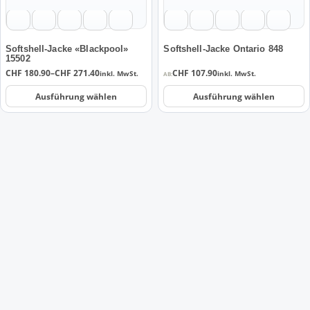
Optionen
Optionen
können
können
auf
auf
der
der
Softshell-Jacke «Blackpool»
Softshell-Jacke Ontario 848
15502
Produktseite
Produktseite
Preisspanne:
CHF
180.90
–
CHF
271.40
CHF
107.90
inkl. MwSt.
inkl. MwSt.
AB:
gewählt
gewählt
CHF 180.90
werden
werden
bis
Ausführung wählen
Ausführung wählen
CHF 271.40