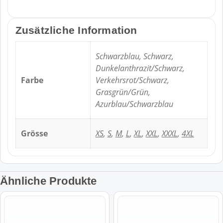
Zusätzliche Information
Schwarzblau, Schwarz,
Dunkelanthrazit/Schwarz,
Farbe
Verkehrsrot/Schwarz,
Grasgrün/Grün,
Azurblau/Schwarzblau
Grösse
XS
,
S
,
M
,
L
,
XL
,
XXL
,
XXXL
,
4XL
Ähnliche Produkte
Dieses
Dieses
Produkt
Produkt
weist
weist