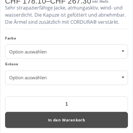
CHF
178.10
–
CHF
267.30
inkl. MwSt.
Preisspanne:
Sehr strapazierfähige Jacke, atmungasktiv, wind- und
CHF 178.10
bis
wasserdicht. Die Kapuze ist gefüttert und abnehmbar.
CHF 267.30
Die Ärmel sind zusätzlich mit CORDURA® verstärkt.
Farbe
Grösse
Mascot
Accelerate
Hardshelljacke
II
In den Warenkorb
18301
Menge