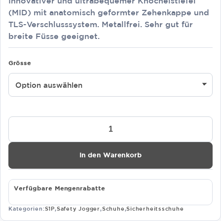
Innovativer und ultrabequemer Knöchelstiefel
(MID) mit anatomisch geformter Zehenkappe und
TLS-Verschlusssystem. Metallfrei. Sehr gut für
breite Füsse geeignet.
Grösse
Safety
Jogger
FREEDOM
S1PS
In den Warenkorb
MID
TLS
Menge
Verfügbare Mengenrabatte
Kategorien:
S1P
,
Safety Jogger
,
Schuhe
,
Sicherheitsschuhe