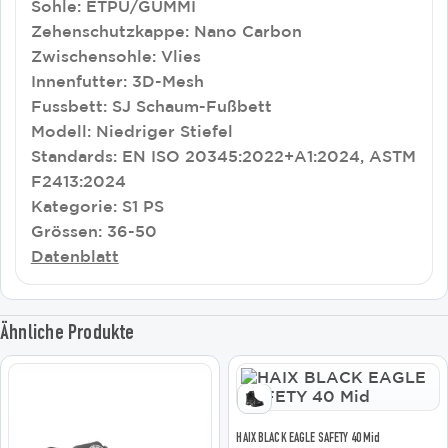
Sohle: ETPU/GUMMI
Zehenschutzkappe: Nano Carbon
Zwischensohle: Vlies
Innenfutter: 3D-Mesh
Fussbett: SJ Schaum-Fußbett
Modell: Niedriger Stiefel
Standards: EN ISO 20345:2022+A1:2024, ASTM
F2413:2024
Kategorie: S1 PS
Grössen: 36-50
Datenblatt
Ähnliche Produkte
Dieses
Dieses
Produkt
Produkt
weist
weist
mehrere
mehrere
HAIX BLACK EAGLE SAFETY 40 Mid
Varianten
Varianten