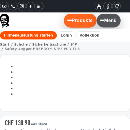
Informatione
Warenko
Instagram
Facebook
LinkedIn
Mein
Konto
Produkte
Menü
Firmenausrüstung starten
Login
Kollektion
Start
/
Schuhe
/
Sicherheitsschuhe
/
S1P
/ Safety Jogger FREEDOM S1PS MID TLS
CHF
138.90
inkl. MwSt.