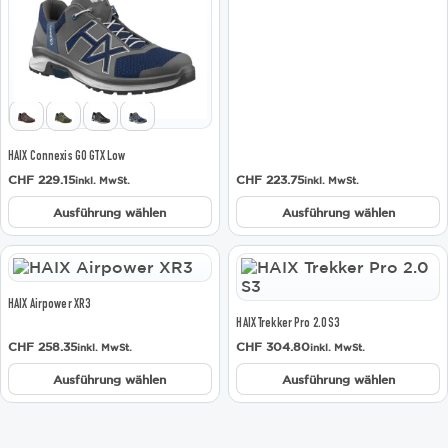
auf.
auf.
Die
Die
Optionen
Optionen
können
können
auf
auf
der
der
Produktseite
Produktseite
gewählt
gewählt
HAIX Connexis GO GTX Low
werden
werden
CHF
229.15
CHF
223.75
inkl. MwSt.
inkl. MwSt.
Ausführung wählen
Ausführung wählen
Dieses
Dieses
Produkt
Produkt
weist
weist
HAIX Airpower XR3
mehrere
mehrere
HAIX Trekker Pro 2.0 S3
Varianten
Varianten
CHF
258.35
CHF
304.80
inkl. MwSt.
inkl. MwSt.
auf.
auf.
Die
Die
Ausführung wählen
Ausführung wählen
Optionen
Optionen
können
können
auf
auf