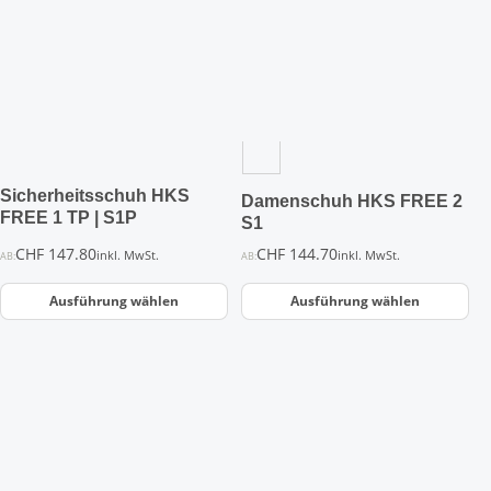
weist
weist
mehrere
mehrere
Varianten
Varianten
auf.
auf.
Die
Die
Optionen
Optionen
können
können
auf
auf
der
der
Sicherheitsschuh HKS
Damenschuh HKS FREE 2
Produktseite
Produktseite
FREE 1 TP | S1P
S1
gewählt
gewählt
CHF
147.80
CHF
144.70
inkl. MwSt.
inkl. MwSt.
AB:
AB:
werden
werden
Ausführung wählen
Ausführung wählen