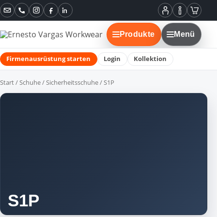
Instagram
Facebook
LinkedIn
Mein
Informatione
Warenko
Konto
Produkte
Menü
Firmenausrüstung starten
Login
Kollektion
Start
/
Schuhe
/
Sicherheitsschuhe
/ S1P
S1P