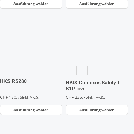
Ausführung wählen
Ausführung wählen
Dieses
Dieses
Produkt
Produkt
weist
weist
mehrere
mehrere
Varianten
Varianten
auf.
auf.
Die
Die
Optionen
Optionen
können
können
auf
auf
der
der
HKS RS280
HAIX Connexis Safety T
Produktseite
Produktseite
S1P low
gewählt
gewählt
CHF
180.75
CHF
236.75
inkl. MwSt.
inkl. MwSt.
werden
werden
Ausführung wählen
Ausführung wählen
Dieses
Dieses
Produkt
Produkt