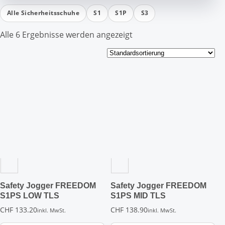
Alle Sicherheitsschuhe
S1
S1P
S3
Alle 6 Ergebnisse werden angezeigt
Dieses
Dieses
Produkt
Produkt
weist
weist
mehrere
mehrere
Varianten
Varianten
auf.
auf.
Die
Die
Optionen
Optionen
können
können
auf
auf
der
der
Safety Jogger FREEDOM
Safety Jogger FREEDOM
Produktseite
Produktseite
S1PS LOW TLS
S1PS MID TLS
gewählt
gewählt
CHF
133.20
CHF
138.90
inkl. MwSt.
inkl. MwSt.
werden
werden