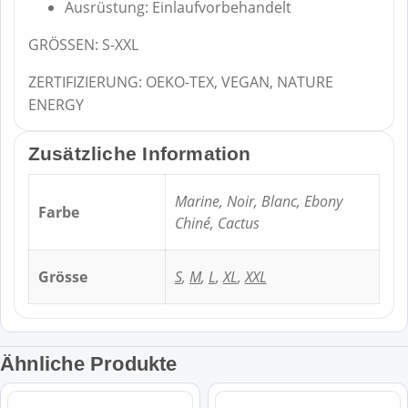
Ausrüstung: Einlaufvorbehandelt
GRÖSSEN: S-XXL
ZERTIFIZIERUNG: OEKO-TEX, VEGAN, NATURE
ENERGY
Zusätzliche Information
Marine, Noir, Blanc, Ebony
Farbe
Chiné, Cactus
Grösse
S
,
M
,
L
,
XL
,
XXL
Ähnliche Produkte
Dieses
Dieses