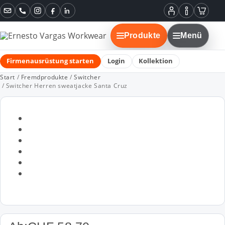
Instagram
Facebook
LinkedIn
Mein
Informatione
Warenko
Konto
Produkte
Menü
Firmenausrüstung starten
Login
Kollektion
Start
/
Fremdprodukte
/
Switcher
/ Switcher Herren sweatjacke Santa Cruz