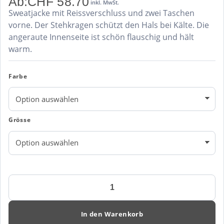
Ab:
CHF
58.70
inkl. MwSt.
Sweatjacke mit Reissverschluss und zwei Taschen
vorne. Der Stehkragen schützt den Hals bei Kälte. Die
angeraute Innenseite ist schön flauschig und hält
warm.
Farbe
Grösse
Switcher
Herren
sweatjacke
Santa
In den Warenkorb
Cruz