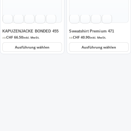
Die
Die
Optionen
Optionen
können
können
auf
auf
der
der
KAPUZENJACKE BONDED 455
Sweatshirt Premium 471
Produktseite
Produktseite
CHF
66.50
CHF
40.90
inkl. MwSt.
inkl. MwSt.
AB:
AB:
gewählt
gewählt
Ausführung wählen
Ausführung wählen
werden
werden